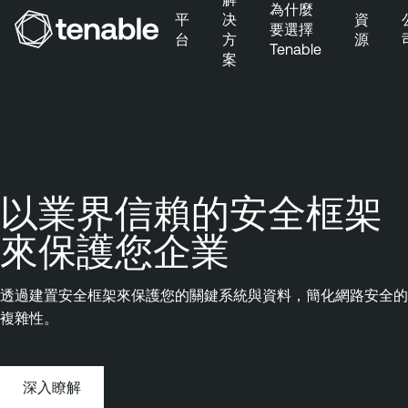
為什麼
平
决
資
要選擇
台
方
源
Tenable
案
跳到主要導覽
跳到主要內容
跳到頁尾
以業界信賴的安全框架
來保護您企業
透過建置安全框架來保護您的關鍵系統與資料，簡化網路安全的
複雜性。
深入瞭解