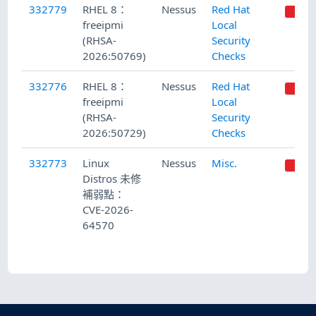
332779
RHEL 8：
Nessus
Red Hat
freeipmi
Local
(RHSA-
Security
2026:50769)
Checks
332776
RHEL 8：
Nessus
Red Hat
freeipmi
Local
(RHSA-
Security
2026:50729)
Checks
332773
Linux
Nessus
Misc.
Distros 未修
補弱點：
CVE-2026-
64570