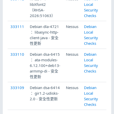
libXfont2
Local
（RHSA-
Security
2026:51063）
Checks
333111
Debian dla-4721
Nessus
Debian
： libasync-http-
Local
client-java - 安全
Security
性更新
Checks
333110
Debian dsa-6415
Nessus
Debian
： ata-modules-
Local
6.12.100+deb13-
Security
armmp-di - 安全
Checks
性更新
333109
Debian dsa-6414
Nessus
Debian
： gir1.2-udisks-
Local
2.0 - 安全性更新
Security
Checks