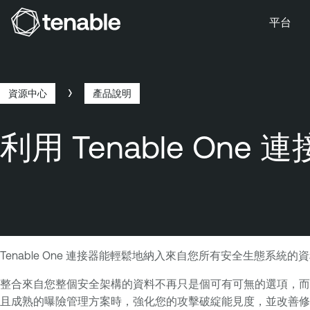
平台
跳到主要導覽
跳到主要內容
跳到頁尾
資源中心
產品說明
路
利用 Tenable On
徑
導
覽
Tenable One 連接器能輕鬆地納入來自您所有安全生態系統
整合來自您整個安全架構的資料不再只是個可有可無的選項，而
且成熟的曝險管理方案時，強化您的攻擊破綻能見度，並改善修