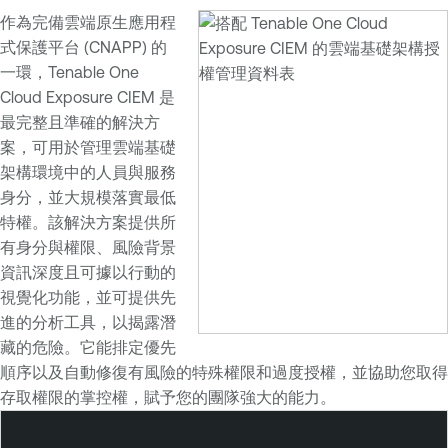
作為完備雲端原生應用程
式保護平台 (CNAPP) 的
一環，Tenable One
Cloud Exposure CIEM 是
最完整且準確的解決方
案，可用於管理雲端基礎
架構環境中的人員與服務
身分，並大規模落實最低
特權。該解決方案提供所
有身分與權限、風險背景
資訊深度且可據以行動的
視覺化功能，並可提供先
進的分析工具，以揭露潛
藏的危險。它能排定優先
順序以及自動修復有風險的特殊權限和過度授權，並協助您取得
存取權限的掌控權，賦予您的團隊強大的能力。
T