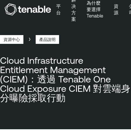
為什麼
平
决
資
要選擇
台
方
源
Tenable
案
跳到主要導覽
跳到主要內容
跳到頁尾
資源中心
產品說明
路
徑
Cloud Infrastructure
導
Entitlement Management
覽
(CIEM)：透過 Tenable One
Cloud Exposure CIEM 對雲端身
分曝險採取行動