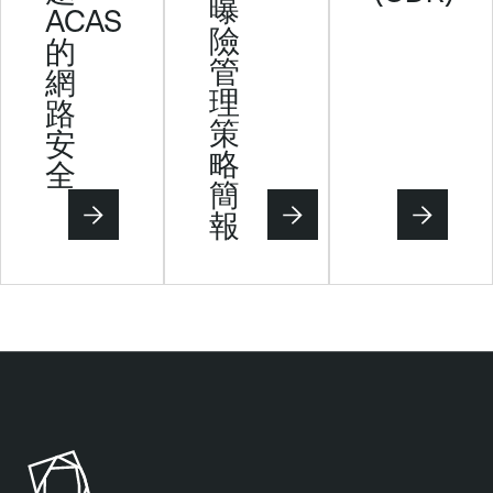
曝
ACAS
險
的
管
網
理
路
策
安
略
全
簡
報