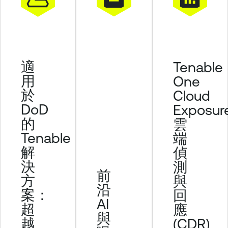
y
T
e
n
a
適
Tenable
b
用
One
l
於
Cloud
e
DoD
Exposu
O
的
雲
n
Tenable
端
e
解
偵
決
測
前
方
與
沿
案：
回
AI
超
應
與
越
(CDR)