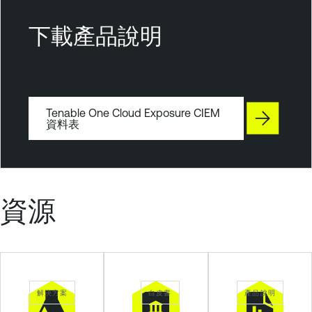
e
n
下載產品說明
a
b
l
e
Tenable One Cloud Exposure CIEM
C
資料表
l
o
u
d
資源
S
e
c
u
r
i
解決方案
白皮書
產品說明
t