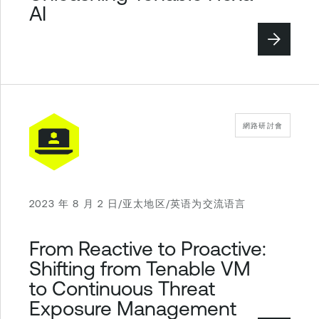
AI
網路研討會
2023 年 8 月 2 日/亚太地区/英语为交流语言
From Reactive to Proactive:
Shifting from Tenable VM
to Continuous Threat
Exposure Management