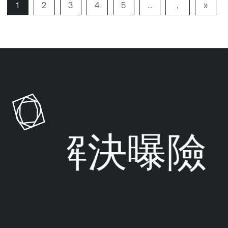
頁
1
頁
2
頁
3
頁
4
頁
5
…
下
，
最
»
碼
碼
碼
碼
碼
一
後
頁
頁
一
碼
頁
解決曝險