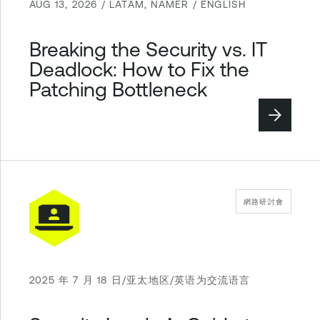
AUG 13, 2026 / LATAM, NAMER / ENGLISH
Breaking the Security vs. IT
Deadlock: How to Fix the
Patching Bottleneck
網路研討會
2025 年 7 月 18 日/亚太地区/英语为交流语言