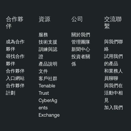
合作夥
資源
公司
交流聯
伴
繫
服務
關於我們
成為合作
與我們聯
技術支援
管理團隊
夥伴
絡
訓練與認
新聞中心
尋找合作
試用我們
證
投資者關
夥伴
的產品
產品說明
係
合作夥伴
和業務人
文件
入口網站
員聊聊
客戶社群
合作夥伴
與我們在
Tenable
計劃
活動中相
Trust
見
CyberAg
加入我們
ents
Exchange