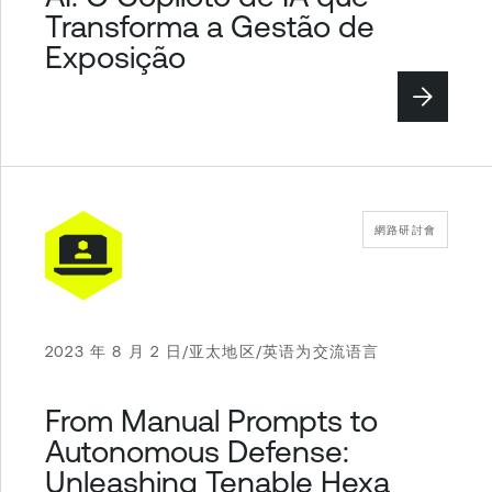
Transforma a Gestão de
Exposição
網路研討會
2023 年 8 月 2 日/亚太地区/英语为交流语言
From Manual Prompts to
Autonomous Defense:
Unleashing Tenable Hexa