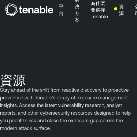
為什麼
平
决
資
要選擇
台
方
源
Tenable
案
跳到主要導覽
跳到主要內容
跳到頁尾
資源
Stay ahead of the shift from reactive discovery to proactive
prevention with Tenable’s library of exposure management
insights. Access the latest vulnerability research, analyst
reports, and other cybersecurity resources designed to help
you prioritize risk and close the exposure gap across the
modern attack surface.