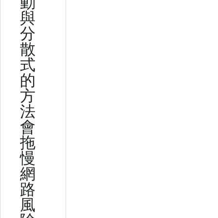
動
與
分
散
式
的
方
法
會
拖
慢
網
路
風