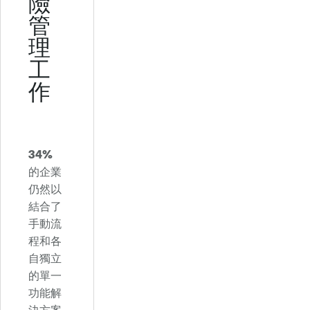
險
管
理
工
作
34%
的企業
仍然以
結合了
手動流
程和各
自獨立
的單一
功能解
決方案