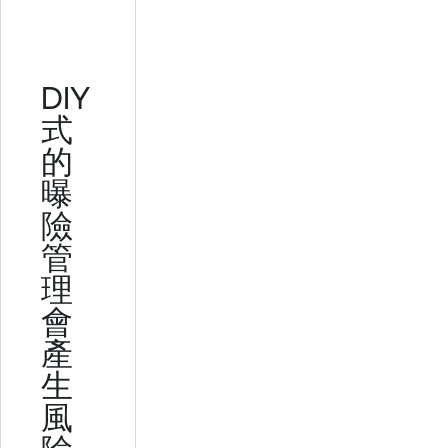
DIY
式
的
曝
險
管
理
會
產
生
風