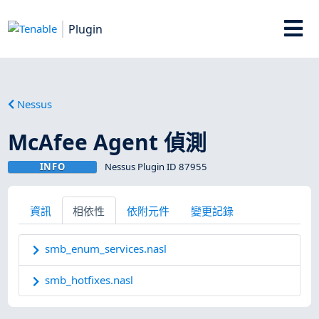
Plugin
Nessus
McAfee Agent 偵測
INFO
Nessus Plugin ID 87955
資訊
相依性
依附元件
變更記錄
smb_enum_services.nasl
smb_hotfixes.nasl