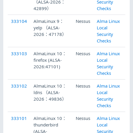
（ALSA-2026：
Security
42899）
Checks
333104
AlmaLinux 9：
Nessus
Alma Linux
20
yelp （ALSA-
Local
2026：47178）
Security
Checks
333103
AlmaLinux 10：
Nessus
Alma Linux
20
firefox (ALSA-
Local
2026:47101)
Security
Checks
333102
AlmaLinux 10：
Nessus
Alma Linux
20
ldns （ALSA-
Local
2026：49836）
Security
Checks
333101
AlmaLinux 10：
Nessus
Alma Linux
20
thunderbird
Local
(ALSA-
Security