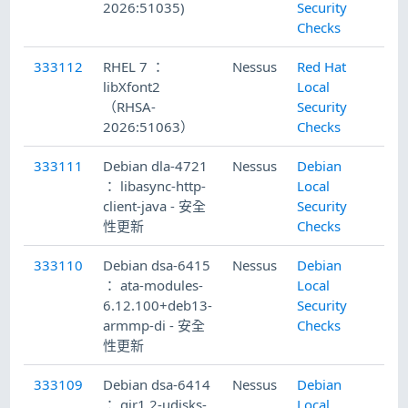
2026:51035)
Security
Checks
333112
RHEL 7 ：
Nessus
Red Hat
20
libXfont2
Local
（RHSA-
Security
2026:51063）
Checks
333111
Debian dla-4721
Nessus
Debian
20
： libasync-http-
Local
client-java - 安全
Security
性更新
Checks
333110
Debian dsa-6415
Nessus
Debian
20
： ata-modules-
Local
6.12.100+deb13-
Security
armmp-di - 安全
Checks
性更新
333109
Debian dsa-6414
Nessus
Debian
20
： gir1.2-udisks-
Local