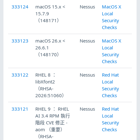
333124
macOS 15.x <
Nessus
MacOS X
20
15.7.9
Local
（148171）
Security
Checks
333123
macOS 26.x <
Nessus
MacOS X
20
26.6.1
Local
（148170）
Security
Checks
333122
RHEL 8 ：
Nessus
Red Hat
20
libXfont2
Local
（RHSA-
Security
2026:51060）
Checks
333121
RHEL 9 ： RHEL
Nessus
Red Hat
20
AI 3.4 RPM 執行
Local
階段 CVE 修正 -
Security
aom （重要）
Checks
（RHSA-