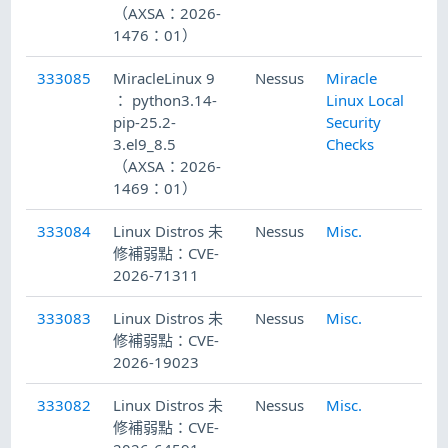
（AXSA：2026-
1476：01）
333085
MiracleLinux 9
Nessus
Miracle
20
： python3.14-
Linux Local
pip-25.2-
Security
3.el9_8.5
Checks
（AXSA：2026-
1469：01）
333084
Linux Distros 未
Nessus
Misc.
20
修補弱點：CVE-
2026-71311
333083
Linux Distros 未
Nessus
Misc.
20
修補弱點：CVE-
2026-19023
333082
Linux Distros 未
Nessus
Misc.
20
修補弱點：CVE-