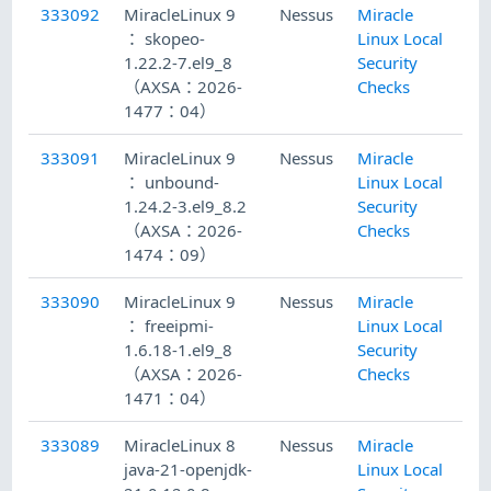
333092
MiracleLinux 9
Nessus
Miracle
20
： skopeo-
Linux Local
1.22.2-7.el9_8
Security
（AXSA：2026-
Checks
1477：04）
333091
MiracleLinux 9
Nessus
Miracle
20
： unbound-
Linux Local
1.24.2-3.el9_8.2
Security
（AXSA：2026-
Checks
1474：09）
333090
MiracleLinux 9
Nessus
Miracle
20
： freeipmi-
Linux Local
1.6.18-1.el9_8
Security
（AXSA：2026-
Checks
1471：04）
333089
MiracleLinux 8
Nessus
Miracle
20
java-21-openjdk-
Linux Local