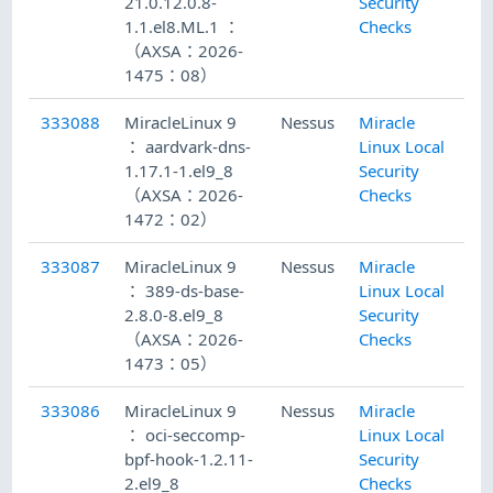
21.0.12.0.8-
Security
1.1.el8.ML.1 ：
Checks
（AXSA：2026-
1475：08）
333088
MiracleLinux 9
Nessus
Miracle
20
： aardvark-dns-
Linux Local
1.17.1-1.el9_8
Security
（AXSA：2026-
Checks
1472：02）
333087
MiracleLinux 9
Nessus
Miracle
20
： 389-ds-base-
Linux Local
2.8.0-8.el9_8
Security
（AXSA：2026-
Checks
1473：05）
333086
MiracleLinux 9
Nessus
Miracle
20
： oci-seccomp-
Linux Local
bpf-hook-1.2.11-
Security
2.el9_8
Checks