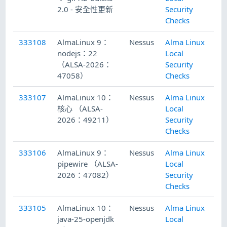
2.0 - 安全性更新
Security
Checks
333108
AlmaLinux 9：
Nessus
Alma Linux
20
nodejs：22
Local
（ALSA-2026：
Security
47058）
Checks
333107
AlmaLinux 10：
Nessus
Alma Linux
20
核心 （ALSA-
Local
2026：49211）
Security
Checks
333106
AlmaLinux 9：
Nessus
Alma Linux
20
pipewire （ALSA-
Local
2026：47082）
Security
Checks
333105
AlmaLinux 10：
Nessus
Alma Linux
20
java-25-openjdk
Local