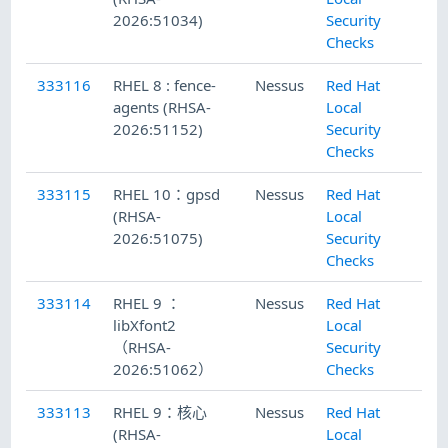
2026:51034)
Security
Checks
333116
RHEL 8 : fence-
Nessus
Red Hat
20
agents (RHSA-
Local
2026:51152)
Security
Checks
333115
RHEL 10：gpsd
Nessus
Red Hat
20
(RHSA-
Local
2026:51075)
Security
Checks
333114
RHEL 9 ：
Nessus
Red Hat
20
libXfont2
Local
（RHSA-
Security
2026:51062）
Checks
333113
RHEL 9：核心
Nessus
Red Hat
20
(RHSA-
Local