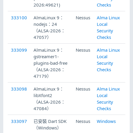
2026:49621)
Checks
333100
AlmaLinux 9：
Nessus
Alma Linux
20
nodejs：24
Local
（ALSA-2026：
Security
47057）
Checks
333099
AlmaLinux 9：
Nessus
Alma Linux
20
gstreamer1-
Local
plugins-bad-free
Security
（ALSA-2026：
Checks
47179）
333098
AlmaLinux 9：
Nessus
Alma Linux
20
libXfont2
Local
（ALSA-2026：
Security
47084）
Checks
333097
已安裝 Dart SDK
Nessus
Windows
20
（Windows）