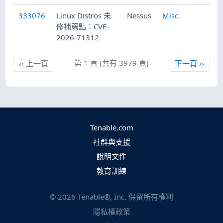
333076
Linux Distros 未
Nessus
Misc.
20
修補弱點：CVE-
2026-71312
上一頁
第 1 頁 (共有 3979 頁)
下一頁
‹‹
上一頁
下一頁
››
Tenable.com
社群與支援
說明文件
教育訓練
©
2026
Tenable®, Inc. 保留所有權利
隱私權政策