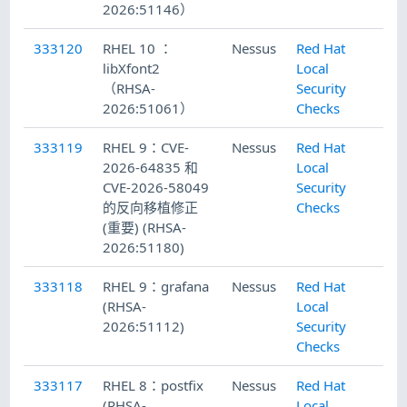
2026:51146）
333120
RHEL 10 ：
Nessus
Red Hat
20
libXfont2
Local
（RHSA-
Security
2026:51061）
Checks
333119
RHEL 9：CVE-
Nessus
Red Hat
20
2026-64835 和
Local
CVE-2026-58049
Security
的反向移植修正
Checks
(重要) (RHSA-
2026:51180)
333118
RHEL 9：grafana
Nessus
Red Hat
20
(RHSA-
Local
2026:51112)
Security
Checks
333117
RHEL 8：postfix
Nessus
Red Hat
20
(RHSA-
Local