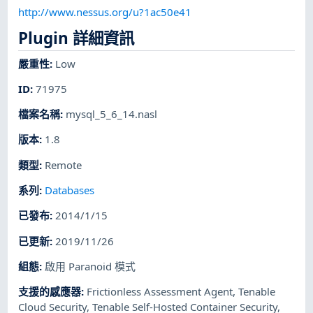
http://www.nessus.org/u?1ac50e41
Plugin 詳細資訊
嚴重性
:
Low
ID
:
71975
檔案名稱
:
mysql_5_6_14.nasl
版本
:
1.8
類型
:
Remote
系列
:
Databases
已發布
:
2014/1/15
已更新
:
2019/11/26
組態
:
啟用 Paranoid 模式
支援的感應器
:
Frictionless Assessment Agent
,
Tenable
Cloud Security
,
Tenable Self-Hosted Container Security
,