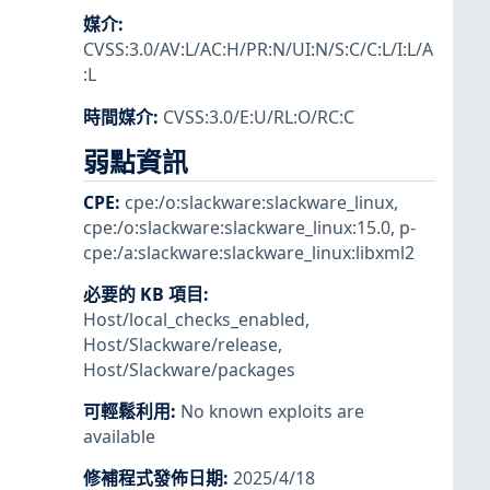
媒介
:
CVSS:3.0/AV:L/AC:H/PR:N/UI:N/S:C/C:L/I:L/A
:L
時間媒介
:
CVSS:3.0/E:U/RL:O/RC:C
弱點資訊
CPE
:
cpe:/o:slackware:slackware_linux
,
cpe:/o:slackware:slackware_linux:15.0
,
p-
cpe:/a:slackware:slackware_linux:libxml2
必要的 KB 項目
:
Host/local_checks_enabled
,
Host/Slackware/release
,
Host/Slackware/packages
可輕鬆利用
:
No known exploits are
available
修補程式發佈日期
:
2025/4/18