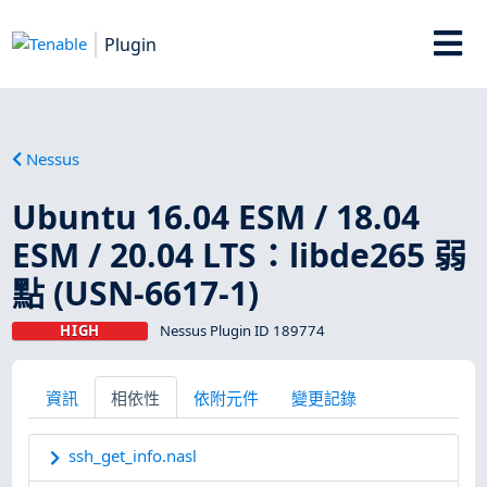
Plugin
Nessus
Ubuntu 16.04 ESM / 18.04
ESM / 20.04 LTS：libde265 弱
點 (USN-6617-1)
HIGH
Nessus Plugin ID 189774
資訊
相依性
依附元件
變更記錄
ssh_get_info.nasl