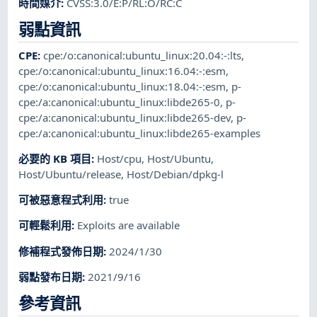
時間媒介
:
CVSS:3.0/E:P/RL:O/RC:C
弱點資訊
CPE
:
cpe:/o:canonical:ubuntu_linux:20.04:-:lts
,
cpe:/o:canonical:ubuntu_linux:16.04:-:esm
,
cpe:/o:canonical:ubuntu_linux:18.04:-:esm
,
p-
cpe:/a:canonical:ubuntu_linux:libde265-0
,
p-
cpe:/a:canonical:ubuntu_linux:libde265-dev
,
p-
cpe:/a:canonical:ubuntu_linux:libde265-examples
必要的 KB 項目
:
Host/cpu
,
Host/Ubuntu
,
Host/Ubuntu/release
,
Host/Debian/dpkg-l
可被惡意程式利用
:
true
可輕鬆利用
:
Exploits are available
修補程式發佈日期
:
2024/1/30
弱點發布日期
:
2021/9/16
參考資訊