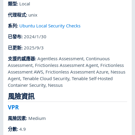
類型
:
Local
代理程式
:
unix
系列
:
Ubuntu Local Security Checks
已發布
:
2024/1/30
已更新
:
2025/9/3
支援的感應器
:
Agentless Assessment
,
Continuous
Assessment
,
Frictionless Assessment Agent
,
Frictionless
Assessment AWS
,
Frictionless Assessment Azure
,
Nessus
Agent
,
Tenable Cloud Security
,
Tenable Self-Hosted
Container Security
,
Nessus
風險資訊
VPR
風險因素
:
Medium
分數
:
4.9