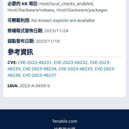
必要的 KB 項目
:
Host/local_checks_enabled
,
Host/Slackware/release
,
Host/Slackware/packages
可輕鬆利用
:
No known exploits are available
修補程式發佈日期
:
2023/11/24
弱點發布日期
:
2023/11/16
參考資訊
CVE
:
CVE-2023-48231
,
CVE-2023-48232
,
CVE-2023-
48233
,
CVE-2023-48234
,
CVE-2023-48235
,
CVE-2023-
48236
,
CVE-2023-48237
IAVA
:
2023-A-0650-S
Tenable.com