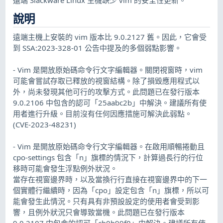
說明
遠端主機上安裝的 vim 版本比 9.0.2127 舊。因此，它會受
到 SSA:2023-328-01 公告中提及的多個弱點影響。
- Vim 是開放原始碼命令行文字編輯器。關閉視窗時，vim
可能會嘗試存取已釋放的視窗結構。除了損毀應用程式以
外，尚未發現其他可行的攻擊方式。此問題已在發行版本
9.0.2106 中包含的認可「25aabc2b」中解決。建議所有使
用者進行升級。目前沒有任何因應措施可解決此弱點。
(CVE-2023-48231)
- Vim 是開放原始碼命令行文字編輯器。在啟用順暢捲動且
cpo-settings 包含「n」旗標的情況下，計算過長行的行位
移時可能會發生浮點例外狀況。
當存在視窗邊界時，以及當換行行直接在視窗邊界中的下一
個實體行繼續時，因為「cpo」設定包含「n」旗標，所以可
能會發生此情況。只有具有非預設設定的使用者會受到影
響，且例外狀況只會導致當機。此問題已在發行版本
9.0.2107 中包含的認可「cb0b99f0」中解決。建議所有使