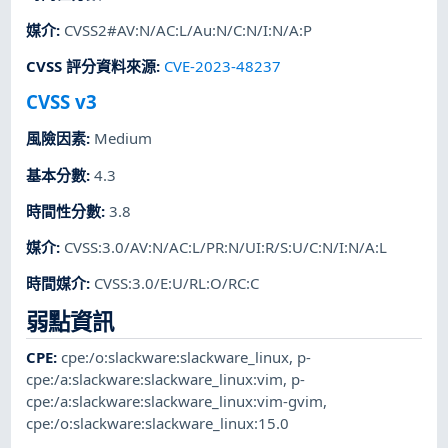
媒介
:
CVSS2#AV:N/AC:L/Au:N/C:N/I:N/A:P
CVSS 評分資料來源
:
CVE-2023-48237
CVSS v3
風險因素
:
Medium
基本分數
:
4.3
時間性分數
:
3.8
媒介
:
CVSS:3.0/AV:N/AC:L/PR:N/UI:R/S:U/C:N/I:N/A:L
時間媒介
:
CVSS:3.0/E:U/RL:O/RC:C
弱點資訊
CPE
:
cpe:/o:slackware:slackware_linux
,
p-
cpe:/a:slackware:slackware_linux:vim
,
p-
cpe:/a:slackware:slackware_linux:vim-gvim
,
cpe:/o:slackware:slackware_linux:15.0