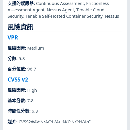
支援的感應器
:
Continuous Assessment
,
Frictionless
Assessment Agent
,
Nessus Agent
,
Tenable Cloud
Security
,
Tenable Self-Hosted Container Security
,
Nessus
風險資訊
VPR
風險因素
:
Medium
分數
:
5.8
百分位數
:
96.7
CVSS v2
風險因素
:
High
基本分數
:
7.8
時間性分數
:
6.8
媒介
:
CVSS2#AV:N/AC:L/Au:N/C:N/I:N/A:C