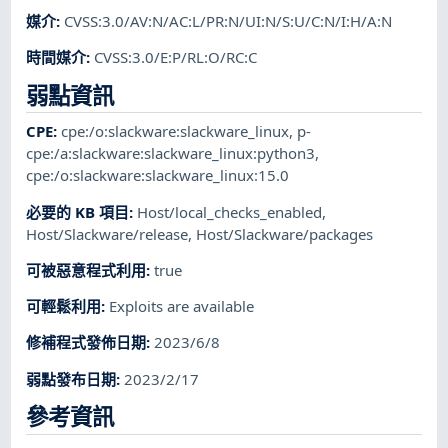
媒介
:
CVSS:3.0/AV:N/AC:L/PR:N/UI:N/S:U/C:N/I:H/A:N
時間媒介
:
CVSS:3.0/E:P/RL:O/RC:C
弱點資訊
CPE
:
cpe:/o:slackware:slackware_linux
,
p-
cpe:/a:slackware:slackware_linux:python3
,
cpe:/o:slackware:slackware_linux:15.0
必要的 KB 項目
:
Host/local_checks_enabled
,
Host/Slackware/release
,
Host/Slackware/packages
可被惡意程式利用
:
true
可輕鬆利用
:
Exploits are available
修補程式發佈日期
:
2023/6/8
弱點發布日期
:
2023/2/17
參考資訊