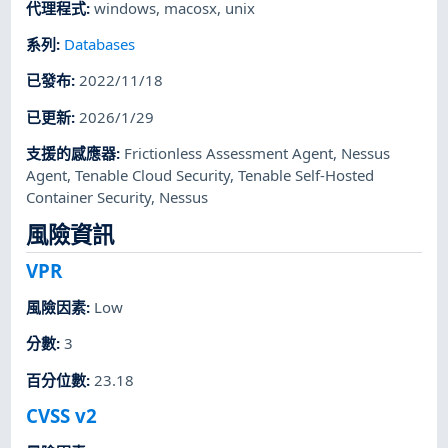
代理程式
:
windows
,
macosx
,
unix
系列
:
Databases
已發布
:
2022/11/18
已更新
:
2026/1/29
支援的感應器
:
Frictionless Assessment Agent
,
Nessus
Agent
,
Tenable Cloud Security
,
Tenable Self-Hosted
Container Security
,
Nessus
風險資訊
VPR
風險因素
:
Low
分數
:
3
百分位數
:
23.18
CVSS v2