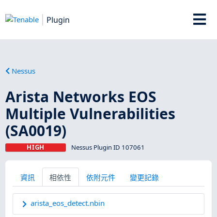
Plugin
Nessus
Arista Networks EOS
Multiple Vulnerabilities
(SA0019)
HIGH
Nessus Plugin ID 107061
資訊
相依性
依附元件
變更記錄
arista_eos_detect.nbin