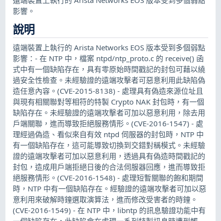
影響。
說明
遠端裝置上執行的 Arista Networks EOS 版本受到多個弱點
影響：- 在 NTP 中，檔案 ntpd/ntp_proto.c 的 receive() 函
式中有一個缺陷存在，具有零原始時間戳記的封包可藉以繞
過安全性檢查。未經驗證的遠端攻擊者可惡意利用此缺陷偽
造任意內容。(CVE-2015-8138) - 處理具有偽造來源位址且
與現有相關聯對等相符的特製 Crypto NAK 封包時，有一個
缺陷存在。未經驗證的遠端攻擊者可加以惡意利用，除去用
戶端關聯，進而導致拒絕服務情形。(CVE-2016-1547) - 處
理經過偽造、看似來自有效 ntpd 伺服器的封包時，NTP 中
有一個缺陷存在，這可能導致切換到交錯對稱模式。未經驗
證的遠端攻擊者可加以惡意利用，透過具有偽造時間戳記的
封包，造成用戶端拒絕日後的合法伺服器回應，進而導致拒
絕服務情形。(CVE-2016-1548) - 處理短暫關聯的飽和期間
時，NTP 中有一個缺陷存在。經驗證的遠端攻擊者可加以惡
意利用來破解時鐘選取演算法，進而修改受害者的時鐘。
(CVE-2016-1549) - 在 NTP 中，libntp 的訊息驗證功能中有
一個缺陷存在，此缺陷會在處理一系列特製訊息時遭到觸