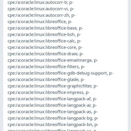
cpe:/a:oracle:linux:autocorr-tr
,
p-
cpe:/a:oracle:linux:autocorr-vi
,
p-
cpe:/a:oracle:linux:autocorr-zh
,
p-
cpe:/a:oracle:linux:libreoffice
,
p-
cpe:/a:oracle:linux:libreoffice-base
,
p-
cpe:/a:oracle:linux:libreoffice-bsh
,
p-
cpe:/a:oracle:linux:libreoffice-calc
,
p-
cpe:/a:oracle:linux:libreoffice-core
,
p-
cpe:/a:oracle:linux:libreoffice-draw
,
p-
cpe:/a:oracle:linux:libreoffice-emailmerge
,
p-
cpe:/a:oracle:linux:libreoffice-filters
,
p-
cpe:/a:oracle:linux:libreoffice-gdb-debug-support
,
p-
cpe:/a:oracle:linux:libreoffice-glade
,
p-
cpe:/a:oracle:linux:libreoffice-graphicfilter
,
p-
cpe:/a:oracle:linux:libreoffice-impress
,
p-
cpe:/a:oracle:linux:libreoffice-langpack-af
,
p-
cpe:/a:oracle:linux:libreoffice-langpack-ar
,
p-
cpe:/a:oracle:linux:libreoffice-langpack-as
,
p-
cpe:/a:oracle:linux:libreoffice-langpack-bg
,
p-
cpe:/a:oracle:linux:libreoffice-langpack-bn
,
p-
cpe:/a:oracle:linux:libreoffice-langpack-ca
,
p-