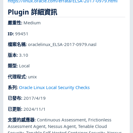
https://linux.oracle.com/errata/ELSA-2017-0979.html
Plugin 詳細資訊
嚴重性
:
Medium
ID
:
99451
檔案名稱
:
oraclelinux_ELSA-2017-0979.nasl
版本
:
3.10
類型
:
Local
代理程式
:
unix
系列
:
Oracle Linux Local Security Checks
已發布
:
2017/4/19
已更新
:
2024/11/1
支援的感應器
:
Continuous Assessment
,
Frictionless
Assessment Agent
,
Nessus Agent
,
Tenable Cloud
Security
,
Tenable Self-Hosted Container Security
,
Nessus