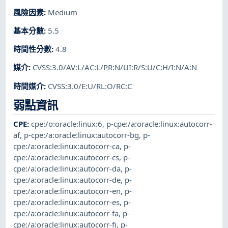
風險因素
:
Medium
基本分數
:
5.5
時間性分數
:
4.8
媒介
:
CVSS:3.0/AV:L/AC:L/PR:N/UI:R/S:U/C:H/I:N/A:N
時間媒介
:
CVSS:3.0/E:U/RL:O/RC:C
弱點資訊
CPE
:
cpe:/o:oracle:linux:6
,
p-cpe:/a:oracle:linux:autocorr-
af
,
p-cpe:/a:oracle:linux:autocorr-bg
,
p-
cpe:/a:oracle:linux:autocorr-ca
,
p-
cpe:/a:oracle:linux:autocorr-cs
,
p-
cpe:/a:oracle:linux:autocorr-da
,
p-
cpe:/a:oracle:linux:autocorr-de
,
p-
cpe:/a:oracle:linux:autocorr-en
,
p-
cpe:/a:oracle:linux:autocorr-es
,
p-
cpe:/a:oracle:linux:autocorr-fa
,
p-
cpe:/a:oracle:linux:autocorr-fi
,
p-