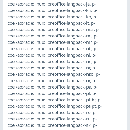
cpe:/a:oracle:linux:libreoffice-langpack-ja
,
p-
cpe:/a:oracle:linux:libreoffice-langpack-kn
,
p-
cpe:/a:oracle:linux:libreoffice-langpack-ko
,
p-
cpe:/a:oracle:linux:libreoffice-langpack-lt
,
p-
cpe:/a:oracle:linux:libreoffice-langpack-mai
,
p-
cpe:/a:oracle:linux:libreoffice-langpack-ml
,
p-
cpe:/a:oracle:linux:libreoffice-langpack-mr
,
p-
cpe:/a:oracle:linux:libreoffice-langpack-nb
,
p-
cpe:/a:oracle:linux:libreoffice-langpack-nl
,
p-
cpe:/a:oracle:linux:libreoffice-langpack-nn
,
p-
cpe:/a:oracle:linux:libreoffice-langpack-nr
,
p-
cpe:/a:oracle:linux:libreoffice-langpack-nso
,
p-
cpe:/a:oracle:linux:libreoffice-langpack-or
,
p-
cpe:/a:oracle:linux:libreoffice-langpack-pa
,
p-
cpe:/a:oracle:linux:libreoffice-langpack-pl
,
p-
cpe:/a:oracle:linux:libreoffice-langpack-pt-br
,
p-
cpe:/a:oracle:linux:libreoffice-langpack-pt-pt
,
p-
cpe:/a:oracle:linux:libreoffice-langpack-ro
,
p-
cpe:/a:oracle:linux:libreoffice-langpack-ru
,
p-
cpe:/a:oracle:linux:libreoffice-langpack-sk
,
p-