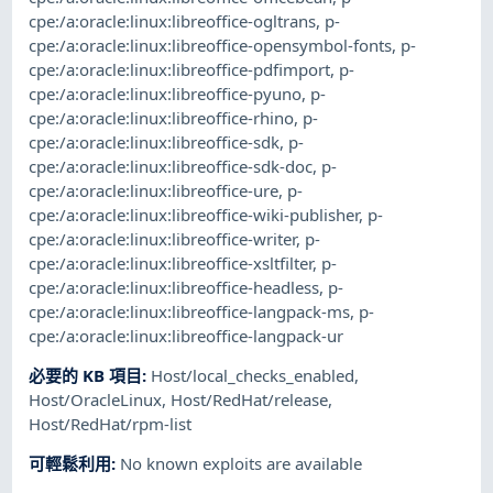
cpe:/a:oracle:linux:libreoffice-ogltrans
,
p-
cpe:/a:oracle:linux:libreoffice-opensymbol-fonts
,
p-
cpe:/a:oracle:linux:libreoffice-pdfimport
,
p-
cpe:/a:oracle:linux:libreoffice-pyuno
,
p-
cpe:/a:oracle:linux:libreoffice-rhino
,
p-
cpe:/a:oracle:linux:libreoffice-sdk
,
p-
cpe:/a:oracle:linux:libreoffice-sdk-doc
,
p-
cpe:/a:oracle:linux:libreoffice-ure
,
p-
cpe:/a:oracle:linux:libreoffice-wiki-publisher
,
p-
cpe:/a:oracle:linux:libreoffice-writer
,
p-
cpe:/a:oracle:linux:libreoffice-xsltfilter
,
p-
cpe:/a:oracle:linux:libreoffice-headless
,
p-
cpe:/a:oracle:linux:libreoffice-langpack-ms
,
p-
cpe:/a:oracle:linux:libreoffice-langpack-ur
必要的 KB 項目
:
Host/local_checks_enabled
,
Host/OracleLinux
,
Host/RedHat/release
,
Host/RedHat/rpm-list
可輕鬆利用
:
No known exploits are available