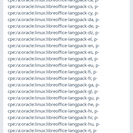
cpe:/a:oracle:linux:libreoffice-langpack-cs
,
p-
cpe:/a:oracle:linux:libreoffice-langpack-cy
,
p-
cpe:/a:oracle:linux:libreoffice-langpack-da
,
p-
cpe:/a:oracle:linux:libreoffice-langpack-de
,
p-
cpe:/a:oracle:linux:libreoffice-langpack-dz
,
p-
cpe:/a:oracle:linux:libreoffice-langpack-el
,
p-
cpe:/a:oracle:linux:libreoffice-langpack-en
,
p-
cpe:/a:oracle:linux:libreoffice-langpack-es
,
p-
cpe:/a:oracle:linux:libreoffice-langpack-et
,
p-
cpe:/a:oracle:linux:libreoffice-langpack-eu
,
p-
cpe:/a:oracle:linux:libreoffice-langpack-fi
,
p-
cpe:/a:oracle:linux:libreoffice-langpack-fr
,
p-
cpe:/a:oracle:linux:libreoffice-langpack-ga
,
p-
cpe:/a:oracle:linux:libreoffice-langpack-gl
,
p-
cpe:/a:oracle:linux:libreoffice-langpack-gu
,
p-
cpe:/a:oracle:linux:libreoffice-langpack-he
,
p-
cpe:/a:oracle:linux:libreoffice-langpack-hi
,
p-
cpe:/a:oracle:linux:libreoffice-langpack-hr
,
p-
cpe:/a:oracle:linux:libreoffice-langpack-hu
,
p-
cpe:/a:oracle:linux:libreoffice-langpack-it
,
p-