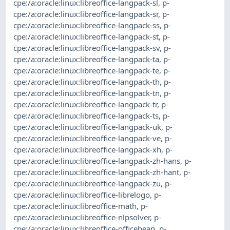
cpe:/a:oracle:linux:libreoffice-langpack-sl
,
p-
cpe:/a:oracle:linux:libreoffice-langpack-sr
,
p-
cpe:/a:oracle:linux:libreoffice-langpack-ss
,
p-
cpe:/a:oracle:linux:libreoffice-langpack-st
,
p-
cpe:/a:oracle:linux:libreoffice-langpack-sv
,
p-
cpe:/a:oracle:linux:libreoffice-langpack-ta
,
p-
cpe:/a:oracle:linux:libreoffice-langpack-te
,
p-
cpe:/a:oracle:linux:libreoffice-langpack-th
,
p-
cpe:/a:oracle:linux:libreoffice-langpack-tn
,
p-
cpe:/a:oracle:linux:libreoffice-langpack-tr
,
p-
cpe:/a:oracle:linux:libreoffice-langpack-ts
,
p-
cpe:/a:oracle:linux:libreoffice-langpack-uk
,
p-
cpe:/a:oracle:linux:libreoffice-langpack-ve
,
p-
cpe:/a:oracle:linux:libreoffice-langpack-xh
,
p-
cpe:/a:oracle:linux:libreoffice-langpack-zh-hans
,
p-
cpe:/a:oracle:linux:libreoffice-langpack-zh-hant
,
p-
cpe:/a:oracle:linux:libreoffice-langpack-zu
,
p-
cpe:/a:oracle:linux:libreoffice-librelogo
,
p-
cpe:/a:oracle:linux:libreoffice-math
,
p-
cpe:/a:oracle:linux:libreoffice-nlpsolver
,
p-
cpe:/a:oracle:linux:libreoffice-officebean
,
p-