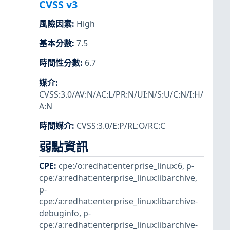
CVSS v3
風險因素
:
High
基本分數
:
7.5
時間性分數
:
6.7
媒介
:
CVSS:3.0/AV:N/AC:L/PR:N/UI:N/S:U/C:N/I:H/
A:N
時間媒介
:
CVSS:3.0/E:P/RL:O/RC:C
弱點資訊
CPE
:
cpe:/o:redhat:enterprise_linux:6
,
p-
cpe:/a:redhat:enterprise_linux:libarchive
,
p-
cpe:/a:redhat:enterprise_linux:libarchive-
debuginfo
,
p-
cpe:/a:redhat:enterprise_linux:libarchive-