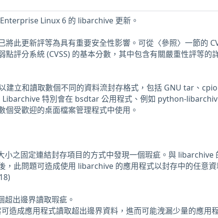
erprise Linux 6 的 libarchive 更新。
團隊已將此更新評等為具有重要安全性影響。可從〈參照〉一節的 CV
點評分系統 (CVSS) 的基本分數，其中包含有關嚴重性評等的
計庫可以建立和讀取數個不同的資料流封存格式，包括 GNU tar、cpio
。Libarchive 特別會在 bsdtar 公用程式、例如 python-libarchi
數個受歡迎的桌面檔案管理程式中使用。
處理非零大小之固定連結封存項目的方式中發現一個瑕疵。與 libarchive
此問題可造成使用 libarchive 的應用程式以封存中的任意
18)
中發現多個超出邊界讀取瑕疵。
EE 檔案可造成應用程式讀取超出邊界資料，進而可能洩漏少量的應用