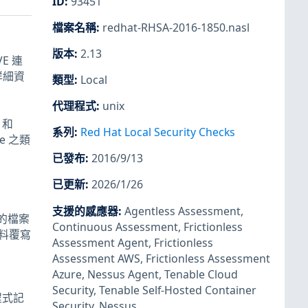
ID
:
93451
檔案名稱
:
redhat-RHSA-2016-1850.nasl
版本
:
2.13
E 連
詳細資
類型
:
Local
代理程式
:
unix
 和
系列
:
Red Hat Local Security Checks
ve 之類
已發布
:
2016/9/13
已更新
:
2026/1/26
支援的感應器
:
Agentless Assessment
,
 的檔案
Continuous Assessment
,
Frictionless
資料覆寫
Assessment Agent
,
Frictionless
Assessment AWS
,
Frictionless Assessment
Azure
,
Nessus Agent
,
Tenable Cloud
Security
,
Tenable Self-Hosted Container
程式記
Security
,
Nessus