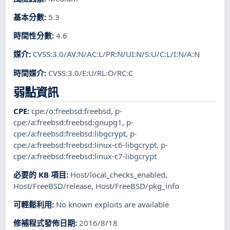
基本分數
:
5.3
時間性分數
:
4.6
媒介
:
CVSS:3.0/AV:N/AC:L/PR:N/UI:N/S:U/C:L/I:N/A:N
時間媒介
:
CVSS:3.0/E:U/RL:O/RC:C
弱點資訊
CPE
:
cpe:/o:freebsd:freebsd
,
p-
cpe:/a:freebsd:freebsd:gnupg1
,
p-
cpe:/a:freebsd:freebsd:libgcrypt
,
p-
cpe:/a:freebsd:freebsd:linux-c6-libgcrypt
,
p-
cpe:/a:freebsd:freebsd:linux-c7-libgcrypt
必要的 KB 項目
:
Host/local_checks_enabled
,
Host/FreeBSD/release
,
Host/FreeBSD/pkg_info
可輕鬆利用
:
No known exploits are available
修補程式發佈日期
:
2016/8/18