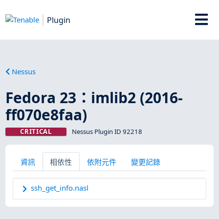
Plugin
Nessus
Fedora 23：imlib2 (2016-
ff070e8faa)
CRITICAL
Nessus Plugin ID 92218
資訊
相依性
依附元件
變更記錄
ssh_get_info.nasl