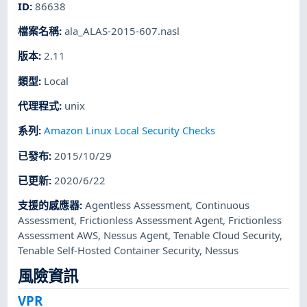
ID
:
86638
檔案名稱
:
ala_ALAS-2015-607.nasl
版本
:
2.11
類型
:
Local
代理程式
:
unix
系列
:
Amazon Linux Local Security Checks
已發布
:
2015/10/29
已更新
:
2020/6/22
支援的感應器
:
Agentless Assessment
,
Continuous
Assessment
,
Frictionless Assessment Agent
,
Frictionless
Assessment AWS
,
Nessus Agent
,
Tenable Cloud Security
,
Tenable Self-Hosted Container Security
,
Nessus
風險資訊
VPR