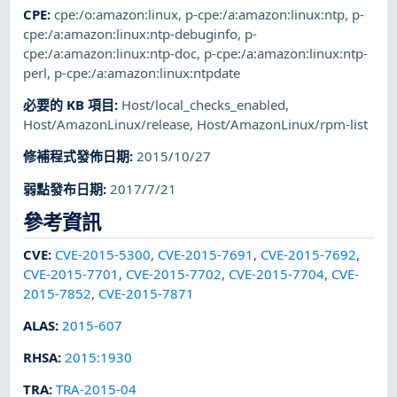
CPE
:
cpe:/o:amazon:linux
,
p-cpe:/a:amazon:linux:ntp
,
p-
cpe:/a:amazon:linux:ntp-debuginfo
,
p-
cpe:/a:amazon:linux:ntp-doc
,
p-cpe:/a:amazon:linux:ntp-
perl
,
p-cpe:/a:amazon:linux:ntpdate
必要的 KB 項目
:
Host/local_checks_enabled
,
Host/AmazonLinux/release
,
Host/AmazonLinux/rpm-list
修補程式發佈日期
:
2015/10/27
弱點發布日期
:
2017/7/21
參考資訊
CVE
:
CVE-2015-5300
,
CVE-2015-7691
,
CVE-2015-7692
,
CVE-2015-7701
,
CVE-2015-7702
,
CVE-2015-7704
,
CVE-
2015-7852
,
CVE-2015-7871
ALAS
:
2015-607
RHSA
:
2015:1930
TRA
:
TRA-2015-04