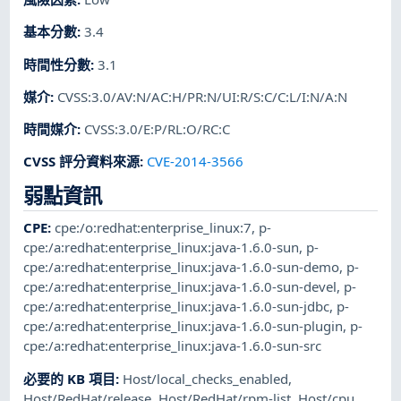
基本分數
:
3.4
時間性分數
:
3.1
媒介
:
CVSS:3.0/AV:N/AC:H/PR:N/UI:R/S:C/C:L/I:N/A:N
時間媒介
:
CVSS:3.0/E:P/RL:O/RC:C
CVSS 評分資料來源
:
CVE-2014-3566
弱點資訊
CPE
:
cpe:/o:redhat:enterprise_linux:7
,
p-
cpe:/a:redhat:enterprise_linux:java-1.6.0-sun
,
p-
cpe:/a:redhat:enterprise_linux:java-1.6.0-sun-demo
,
p-
cpe:/a:redhat:enterprise_linux:java-1.6.0-sun-devel
,
p-
cpe:/a:redhat:enterprise_linux:java-1.6.0-sun-jdbc
,
p-
cpe:/a:redhat:enterprise_linux:java-1.6.0-sun-plugin
,
p-
cpe:/a:redhat:enterprise_linux:java-1.6.0-sun-src
必要的 KB 項目
:
Host/local_checks_enabled
,
Host/RedHat/release
,
Host/RedHat/rpm-list
,
Host/cpu