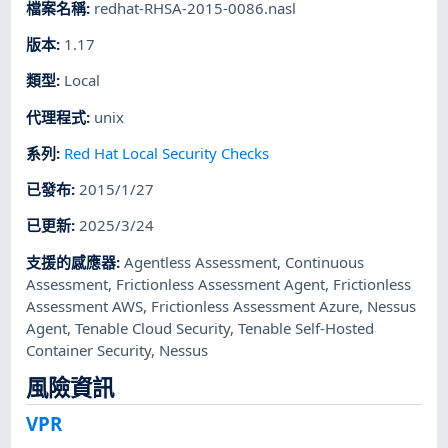
檔案名稱
:
redhat-RHSA-2015-0086.nasl
版本
:
1.17
類型
:
Local
代理程式
:
unix
系列
:
Red Hat Local Security Checks
已發布
:
2015/1/27
已更新
:
2025/3/24
支援的感應器
:
Agentless Assessment
,
Continuous
Assessment
,
Frictionless Assessment Agent
,
Frictionless
Assessment AWS
,
Frictionless Assessment Azure
,
Nessus
Agent
,
Tenable Cloud Security
,
Tenable Self-Hosted
Container Security
,
Nessus
風險資訊
VPR