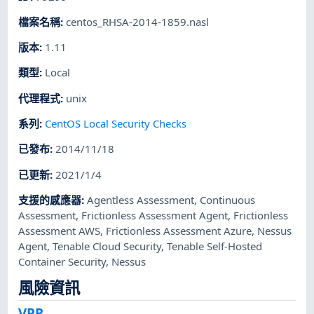
檔案名稱
:
centos_RHSA-2014-1859.nasl
版本
:
1.11
類型
:
Local
代理程式
:
unix
系列
:
CentOS Local Security Checks
已發布
:
2014/11/18
已更新
:
2021/1/4
支援的感應器
:
Agentless Assessment
,
Continuous
Assessment
,
Frictionless Assessment Agent
,
Frictionless
Assessment AWS
,
Frictionless Assessment Azure
,
Nessus
Agent
,
Tenable Cloud Security
,
Tenable Self-Hosted
Container Security
,
Nessus
風險資訊
VPR