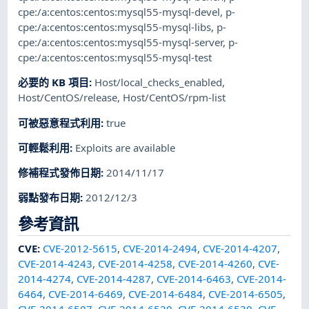
cpe:/a:centos:centos:mysql55-mysql-devel
,
p-
cpe:/a:centos:centos:mysql55-mysql-libs
,
p-
cpe:/a:centos:centos:mysql55-mysql-server
,
p-
cpe:/a:centos:centos:mysql55-mysql-test
必要的 KB 項目
:
Host/local_checks_enabled
,
Host/CentOS/release
,
Host/CentOS/rpm-list
可被惡意程式利用
:
true
可輕鬆利用
:
Exploits are available
修補程式發佈日期
:
2014/11/17
弱點發布日期
:
2012/12/3
參考資訊
CVE
:
CVE-2012-5615
,
CVE-2014-2494
,
CVE-2014-4207
,
CVE-2014-4243
,
CVE-2014-4258
,
CVE-2014-4260
,
CVE-
2014-4274
,
CVE-2014-4287
,
CVE-2014-6463
,
CVE-2014-
6464
,
CVE-2014-6469
,
CVE-2014-6484
,
CVE-2014-6505
,