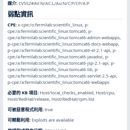
媒介
:
CVSS2#AV:N/AC:L/Au:N/C:P/I:P/A:P
弱點資訊
CPE
:
x-cpe:/o:fermilab:scientific_linux
,
p-
cpe:/a:fermilab:scientific_linux:tomcat6
,
p-
cpe:/a:fermilab:scientific_linux:tomcat6-admin-webapps
,
p-cpe:/a:fermilab:scientific_linux:tomcat6-docs-webapp
,
p-cpe:/a:fermilab:scientific_linux:tomcat6-el-2.1-api
,
p-
cpe:/a:fermilab:scientific_linux:tomcat6-javadoc
,
p-
cpe:/a:fermilab:scientific_linux:tomcat6-jsp-2.1-api
,
p-
cpe:/a:fermilab:scientific_linux:tomcat6-lib
,
p-
cpe:/a:fermilab:scientific_linux:tomcat6-servlet-2.5-api
,
p-cpe:/a:fermilab:scientific_linux:tomcat6-webapps
必要的 KB 項目
:
Host/local_checks_enabled
,
Host/cpu
,
Host/RedHat/release
,
Host/RedHat/rpm-list
可被惡意程式利用
:
true
可輕鬆利用
:
Exploits are available