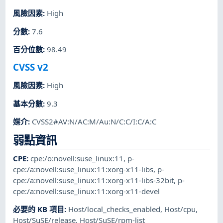
風險因素
:
High
分數
:
7.6
百分位數
:
98.49
CVSS v2
風險因素
:
High
基本分數
:
9.3
媒介
:
CVSS2#AV:N/AC:M/Au:N/C:C/I:C/A:C
弱點資訊
CPE
:
cpe:/o:novell:suse_linux:11
,
p-
cpe:/a:novell:suse_linux:11:xorg-x11-libs
,
p-
cpe:/a:novell:suse_linux:11:xorg-x11-libs-32bit
,
p-
cpe:/a:novell:suse_linux:11:xorg-x11-devel
必要的 KB 項目
:
Host/local_checks_enabled
,
Host/cpu
,
Host/SuSE/release
,
Host/SuSE/rpm-list