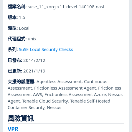
檔案名稱
:
suse_11_xorg-x11-devel-140108.nasl
版本
:
1.5
類型
:
Local
代理程式
:
unix
系列
:
SuSE Local Security Checks
已發布
:
2014/2/12
已更新
:
2021/1/19
支援的感應器
:
Agentless Assessment
,
Continuous
Assessment
,
Frictionless Assessment Agent
,
Frictionless
Assessment AWS
,
Frictionless Assessment Azure
,
Nessus
Agent
,
Tenable Cloud Security
,
Tenable Self-Hosted
Container Security
,
Nessus
風險資訊
VPR