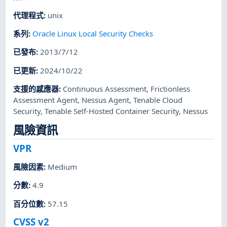
代理程式
:
unix
系列
:
Oracle Linux Local Security Checks
已發布
:
2013/7/12
已更新
:
2024/10/22
支援的感應器
:
Continuous Assessment
,
Frictionless
Assessment Agent
,
Nessus Agent
,
Tenable Cloud
Security
,
Tenable Self-Hosted Container Security
,
Nessus
風險資訊
VPR
風險因素
:
Medium
分數
:
4.9
百分位數
:
57.15
CVSS v2