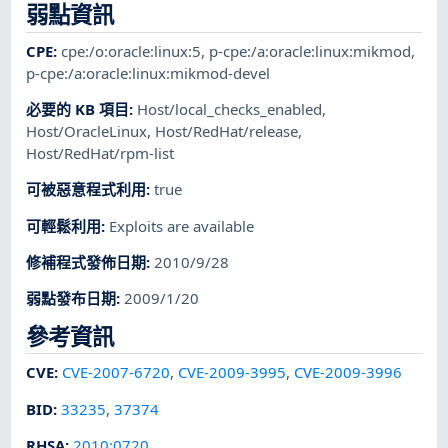
弱點資訊
CPE
:
cpe:/o:oracle:linux:5
,
p-cpe:/a:oracle:linux:mikmod
,
p-cpe:/a:oracle:linux:mikmod-devel
必要的 KB 項目
:
Host/local_checks_enabled
,
Host/OracleLinux
,
Host/RedHat/release
,
Host/RedHat/rpm-list
可被惡意程式利用
:
true
可輕鬆利用
:
Exploits are available
修補程式發佈日期
:
2010/9/28
弱點發布日期
:
2009/1/20
參考資訊
CVE
:
CVE-2007-6720
,
CVE-2009-3995
,
CVE-2009-3996
BID
:
33235
,
37374
RHSA
:
2010:0720