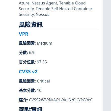
Azure
,
Nessus Agent
,
Tenable Cloud
Security
,
Tenable Self-Hosted Container
Security
,
Nessus
風險資訊
VPR
風險因素
:
Medium
分數
:
6.9
百分位數
:
97.35
CVSS v2
風險因素
:
Critical
基本分數
:
10
媒介
:
CVSS2#AV:N/AC:L/Au:N/C:C/I:C/A:C
弱點資訊