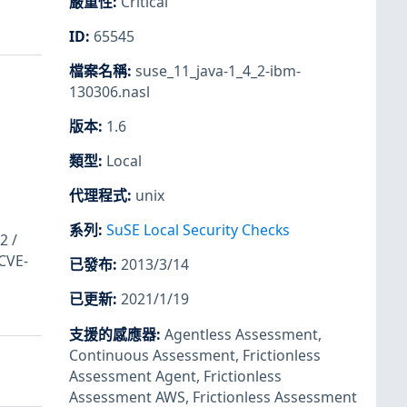
嚴重性
:
Critical
ID
:
65545
檔案名稱
:
suse_11_java-1_4_2-ibm-
130306.nasl
版本
:
1.6
類型
:
Local
代理程式
:
unix
系列
:
SuSE Local Security Checks
2 /
CVE-
已發布
:
2013/3/14
已更新
:
2021/1/19
支援的感應器
:
Agentless Assessment
,
Continuous Assessment
,
Frictionless
Assessment Agent
,
Frictionless
Assessment AWS
,
Frictionless Assessment