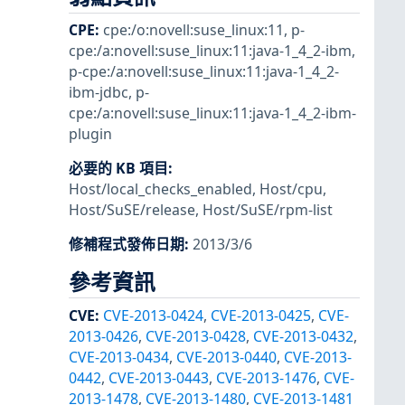
CPE
:
cpe:/o:novell:suse_linux:11
,
p-
cpe:/a:novell:suse_linux:11:java-1_4_2-ibm
,
p-cpe:/a:novell:suse_linux:11:java-1_4_2-
ibm-jdbc
,
p-
cpe:/a:novell:suse_linux:11:java-1_4_2-ibm-
plugin
必要的 KB 項目
:
Host/local_checks_enabled
,
Host/cpu
,
Host/SuSE/release
,
Host/SuSE/rpm-list
修補程式發佈日期
:
2013/3/6
參考資訊
CVE
:
CVE-2013-0424
,
CVE-2013-0425
,
CVE-
2013-0426
,
CVE-2013-0428
,
CVE-2013-0432
,
CVE-2013-0434
,
CVE-2013-0440
,
CVE-2013-
0442
,
CVE-2013-0443
,
CVE-2013-1476
,
CVE-
2013-1478
,
CVE-2013-1480
,
CVE-2013-1481