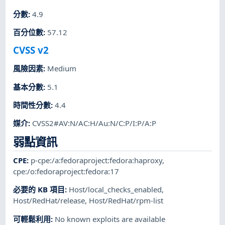
分數
:
4.9
百分位數
:
57.12
CVSS v2
風險因素
:
Medium
基本分數
:
5.1
時間性分數
:
4.4
媒介
:
CVSS2#AV:N/AC:H/Au:N/C:P/I:P/A:P
弱點資訊
CPE
:
p-cpe:/a:fedoraproject:fedora:haproxy
,
cpe:/o:fedoraproject:fedora:17
必要的 KB 項目
:
Host/local_checks_enabled
,
Host/RedHat/release
,
Host/RedHat/rpm-list
可輕鬆利用
:
No known exploits are available