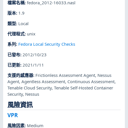
檔案名稱
:
fedora_2012-16033.nasl
版本
:
1.9
類型
:
Local
代理程式
:
unix
系列
:
Fedora Local Security Checks
已發布
:
2012/10/23
已更新
:
2021/1/11
支援的感應器
:
Frictionless Assessment Agent
,
Nessus
Agent
,
Agentless Assessment
,
Continuous Assessment
,
Tenable Cloud Security
,
Tenable Self-Hosted Container
Security
,
Nessus
風險資訊
VPR
風險因素
:
Medium