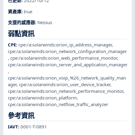
已更新
:
2022/10/12
資產庫
:
true
支援的感應器
:
Nessus
弱點資訊
CPE
:
cpe:/a:solarwinds:orion_ip_address_manager
,
cpe:/a:solarwinds:orion_network_configuration_manager
,
cpe:/a:solarwinds:orion_web_performance_monitor
,
cpe:/a:solarwinds:orion_server_and_application_manager
,
cpe:/a:solarwinds:orion_voip_%26_network_quality_man
ager
,
cpe:/a:solarwinds:orion_user_device_tracker
,
cpe:/a:solarwinds:orion_network_performance_monitor
,
cpe:/a:solarwinds:orion_platform
,
cpe:/a:solarwinds:orion_netflow_traffic_analyzer
參考資訊
IAVT
:
0001-T-0891