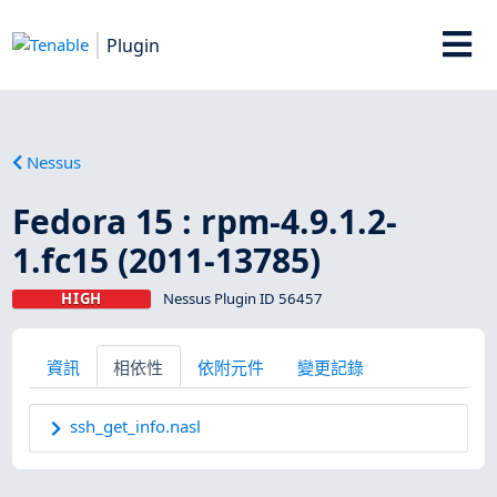
Plugin
Nessus
Fedora 15 : rpm-4.9.1.2-
1.fc15 (2011-13785)
HIGH
Nessus Plugin ID 56457
資訊
相依性
依附元件
變更記錄
ssh_get_info.nasl