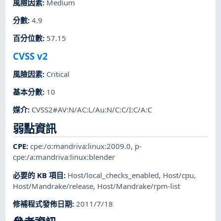
風險因素
:
Medium
分數
:
4.9
百分位數
:
57.15
CVSS v2
風險因素
:
Critical
基本分數
:
10
媒介
:
CVSS2#AV:N/AC:L/Au:N/C:C/I:C/A:C
弱點資訊
CPE
:
cpe:/o:mandriva:linux:2009.0
,
p-
cpe:/a:mandriva:linux:blender
必要的 KB 項目
:
Host/local_checks_enabled
,
Host/cpu
,
Host/Mandrake/release
,
Host/Mandrake/rpm-list
修補程式發佈日期
:
2011/7/18