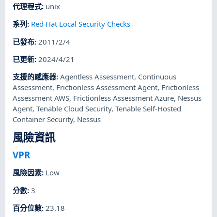
代理程式
:
unix
系列
:
Red Hat Local Security Checks
已發布
:
2011/2/4
已更新
:
2024/4/21
支援的感應器
:
Agentless Assessment
,
Continuous
Assessment
,
Frictionless Assessment Agent
,
Frictionless
Assessment AWS
,
Frictionless Assessment Azure
,
Nessus
Agent
,
Tenable Cloud Security
,
Tenable Self-Hosted
Container Security
,
Nessus
風險資訊
VPR
風險因素
:
Low
分數
:
3
百分位數
:
23.18