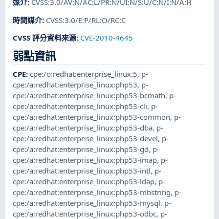
媒介
:
CVSS:3.0/AV:N/AC:L/PR:N/UI:N/S:U/C:N/I:N/A:H
時間媒介
:
CVSS:3.0/E:P/RL:O/RC:C
CVSS 評分資料來源
:
CVE-2010-4645
弱點資訊
CPE
:
cpe:/o:redhat:enterprise_linux:5
,
p-
cpe:/a:redhat:enterprise_linux:php53
,
p-
cpe:/a:redhat:enterprise_linux:php53-bcmath
,
p-
cpe:/a:redhat:enterprise_linux:php53-cli
,
p-
cpe:/a:redhat:enterprise_linux:php53-common
,
p-
cpe:/a:redhat:enterprise_linux:php53-dba
,
p-
cpe:/a:redhat:enterprise_linux:php53-devel
,
p-
cpe:/a:redhat:enterprise_linux:php53-gd
,
p-
cpe:/a:redhat:enterprise_linux:php53-imap
,
p-
cpe:/a:redhat:enterprise_linux:php53-intl
,
p-
cpe:/a:redhat:enterprise_linux:php53-ldap
,
p-
cpe:/a:redhat:enterprise_linux:php53-mbstring
,
p-
cpe:/a:redhat:enterprise_linux:php53-mysql
,
p-
cpe:/a:redhat:enterprise_linux:php53-odbc
,
p-