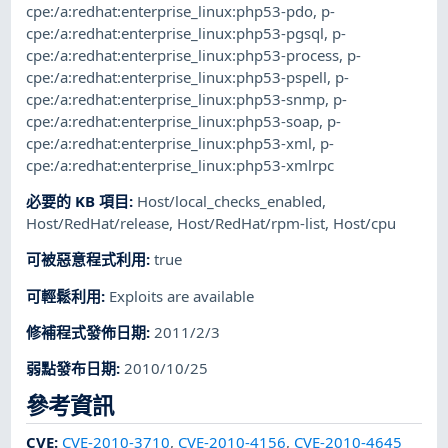
cpe:/a:redhat:enterprise_linux:php53-pdo
,
p-
cpe:/a:redhat:enterprise_linux:php53-pgsql
,
p-
cpe:/a:redhat:enterprise_linux:php53-process
,
p-
cpe:/a:redhat:enterprise_linux:php53-pspell
,
p-
cpe:/a:redhat:enterprise_linux:php53-snmp
,
p-
cpe:/a:redhat:enterprise_linux:php53-soap
,
p-
cpe:/a:redhat:enterprise_linux:php53-xml
,
p-
cpe:/a:redhat:enterprise_linux:php53-xmlrpc
必要的 KB 項目
:
Host/local_checks_enabled
,
Host/RedHat/release
,
Host/RedHat/rpm-list
,
Host/cpu
可被惡意程式利用
:
true
可輕鬆利用
:
Exploits are available
修補程式發佈日期
:
2011/2/3
弱點發布日期
:
2010/10/25
參考資訊
CVE
:
CVE-2010-3710
,
CVE-2010-4156
,
CVE-2010-4645