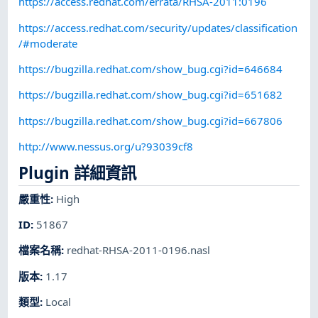
https://access.redhat.com/errata/RHSA-2011:0196
https://access.redhat.com/security/updates/classification
/#moderate
https://bugzilla.redhat.com/show_bug.cgi?id=646684
https://bugzilla.redhat.com/show_bug.cgi?id=651682
https://bugzilla.redhat.com/show_bug.cgi?id=667806
http://www.nessus.org/u?93039cf8
Plugin 詳細資訊
嚴重性
:
High
ID
:
51867
檔案名稱
:
redhat-RHSA-2011-0196.nasl
版本
:
1.17
類型
:
Local