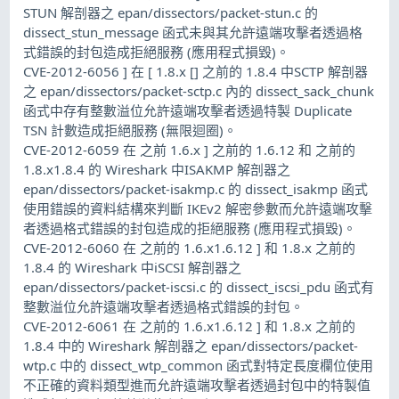
STUN 解剖器之 epan/dissectors/packet-stun.c 的
dissect_stun_message 函式未與其允許遠端攻擊者透過格
式錯誤的封包造成拒絕服務 (應用程式損毀)。
CVE-2012-6056 ] 在 [ 1.8.x [] 之前的 1.8.4 中SCTP 解剖器
之 epan/dissectors/packet-sctp.c 內的 dissect_sack_chunk
函式中存有整數溢位允許遠端攻擊者透過特製 Duplicate
TSN 計數造成拒絕服務 (無限迴圈)。
CVE-2012-6059 在 之前 1.6.x ] 之前的 1.6.12 和 之前的
1.8.x1.8.4 的 Wireshark 中ISAKMP 解剖器之
epan/dissectors/packet-isakmp.c 的 dissect_isakmp 函式
使用錯誤的資料結構來判斷 IKEv2 解密參數而允許遠端攻擊
者透過格式錯誤的封包造成的拒絕服務 (應用程式損毀)。
CVE-2012-6060 在 之前的 1.6.x1.6.12 ] 和 1.8.x 之前的
1.8.4 的 Wireshark 中iSCSI 解剖器之
epan/dissectors/packet-iscsi.c 的 dissect_iscsi_pdu 函式有
整數溢位允許遠端攻擊者透過格式錯誤的封包。
CVE-2012-6061 在 之前的 1.6.x1.6.12 ] 和 1.8.x 之前的
1.8.4 中的 Wireshark 解剖器之 epan/dissectors/packet-
wtp.c 中的 dissect_wtp_common 函式對特定長度欄位使用
不正確的資料類型進而允許遠端攻擊者透過封包中的特製值