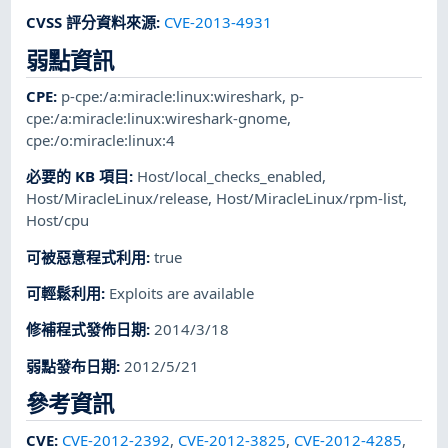
CVSS 評分資料來源
:
CVE-2013-4931
弱點資訊
CPE
:
p-cpe:/a:miracle:linux:wireshark
,
p-
cpe:/a:miracle:linux:wireshark-gnome
,
cpe:/o:miracle:linux:4
必要的 KB 項目
:
Host/local_checks_enabled
,
Host/MiracleLinux/release
,
Host/MiracleLinux/rpm-list
,
Host/cpu
可被惡意程式利用
:
true
可輕鬆利用
:
Exploits are available
修補程式發佈日期
:
2014/3/18
弱點發布日期
:
2012/5/21
參考資訊
CVE
:
CVE-2012-2392
,
CVE-2012-3825
,
CVE-2012-4285
,