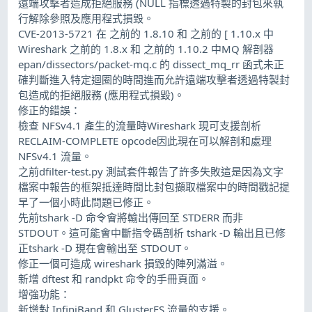
遠端攻擊者造成拒絕服務 (NULL 指標透過特製的封包來執
行解除參照及應用程式損毀。
CVE-2013-5721 在 之前的 1.8.10 和 之前的 [ 1.10.x 中
Wireshark 之前的 1.8.x 和 之前的 1.10.2 中MQ 解剖器
epan/dissectors/packet-mq.c 的 dissect_mq_rr 函式未正
確判斷進入特定迴圈的時間進而允許遠端攻擊者透過特製封
包造成的拒絕服務 (應用程式損毀)。
修正的錯誤：
檢查 NFSv4.1 產生的流量時Wireshark 現可支援剖析
RECLAIM-COMPLETE opcode因此現在可以解剖和處理
NFSv4.1 流量。
之前dfilter-test.py 測試套件報告了許多失敗這是因為文字
檔案中報告的框架抵達時間比封包擷取檔案中的時間戳記提
早了一個小時此問題已修正。
先前tshark -D 命令會將輸出傳回至 STDERR 而非
STDOUT。這可能會中斷指令碼剖析 tshark -D 輸出且已修
正tshark -D 現在會輸出至 STDOUT。
修正一個可造成 wireshark 損毀的陣列滿溢。
新增 dftest 和 randpkt 命令的手冊頁面。
增強功能：
新增對 InfiniBand 和 GlusterFS 流量的支援。