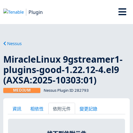
Plugin
Nessus
MiracleLinux 9gstreamer1-
plugins-good-1.22.12-4.el9
(AXSA:2025-10303:01)
MEDIUM
Nessus Plugin ID 282793
資訊
相依性
依附元件
變更記錄