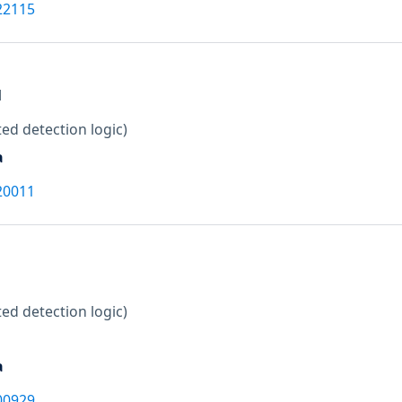
22115
M
ed detection logic)
a
20011
ed detection logic)
a
00929