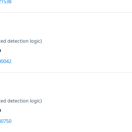
21538
ed detection logic)
a
00042
ed detection logic)
a
80750