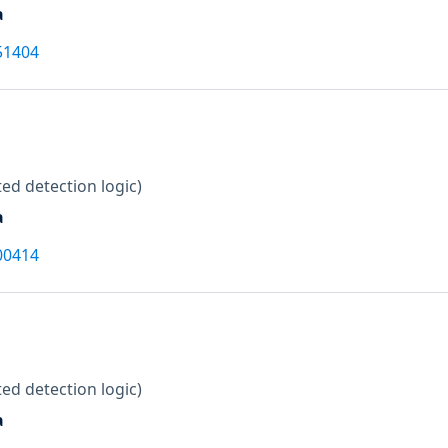
a
51404
ed detection logic)
a
00414
ed detection logic)
a