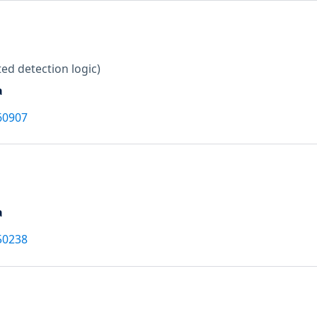
ed detection logic)
a
60907
a
50238