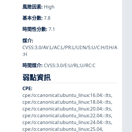
風險因素
:
High
基本分數
:
7.8
時間性分數
:
7.1
媒介
:
CVSS:3.0/AV:L/AC:L/PR:L/UI:N/S:U/C:H/I:H/A
:H
時間媒介
:
CVSS:3.0/E:U/RL:U/RC:C
弱點資訊
CPE
:
cpe:/o:canonical:ubuntu_linux:16.04:-:lts
,
cpe:/o:canonical:ubuntu_linux:18.04:-:lts
,
cpe:/o:canonical:ubuntu_linux:20.04:-:lts
,
cpe:/o:canonical:ubuntu_linux:22.04:-:lts
,
cpe:/o:canonical:ubuntu_linux:24.04:-:lts
,
cpe:/o:canonical:ubuntu_linux:25.04
,