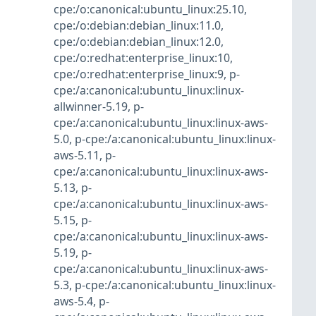
cpe:/o:canonical:ubuntu_linux:25.10
,
cpe:/o:debian:debian_linux:11.0
,
cpe:/o:debian:debian_linux:12.0
,
cpe:/o:redhat:enterprise_linux:10
,
cpe:/o:redhat:enterprise_linux:9
,
p-
cpe:/a:canonical:ubuntu_linux:linux-
allwinner-5.19
,
p-
cpe:/a:canonical:ubuntu_linux:linux-aws-
5.0
,
p-cpe:/a:canonical:ubuntu_linux:linux-
aws-5.11
,
p-
cpe:/a:canonical:ubuntu_linux:linux-aws-
5.13
,
p-
cpe:/a:canonical:ubuntu_linux:linux-aws-
5.15
,
p-
cpe:/a:canonical:ubuntu_linux:linux-aws-
5.19
,
p-
cpe:/a:canonical:ubuntu_linux:linux-aws-
5.3
,
p-cpe:/a:canonical:ubuntu_linux:linux-
aws-5.4
,
p-