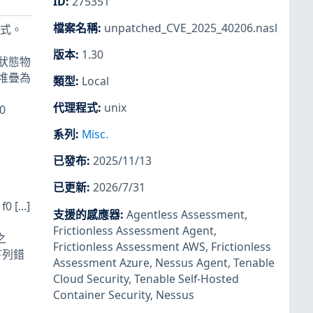
ID
:
275351
檔案名稱
:
unpatched_CVE_2025_40206.nasl
程式。
版本
:
1.30
 有狀態物
(堆疊為
類型
:
Local
代理程式
:
unix
0
系列
:
Misc.
已發布
:
2025/11/13
已更新
:
2026/7/31
 [...]
支援的感應器
:
Agentless Assessment
,
Frictionless Assessment Agent
,
之
Frictionless Assessment AWS
,
Frictionless
下列錯
Assessment Azure
,
Nessus Agent
,
Tenable
Cloud Security
,
Tenable Self-Hosted
Container Security
,
Nessus