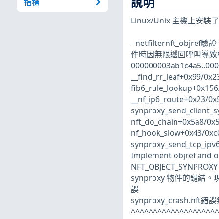
說明
指標
Linux/Unix 主
- netfilternft_objr
件時因無限遞回呼叫導致核心損
000000003ab1c4a5..00
__find_rr_leaf+0x99/0x
fib6_rule_lookup+0x156
__nf_ip6_route+0x23/0x
synproxy_send_client_s
nft_do_chain+0x5a8/0x5f
nf_hook_slow+0x43/0xc0
synproxy_send_tcp_ipv6
Implement objref and 
NFT_OBJECT_SYN
synproxy 物件的鏈結。
誤
synproxy_crash.nf
^^^^^^^^^^^^^^^^^^^^^