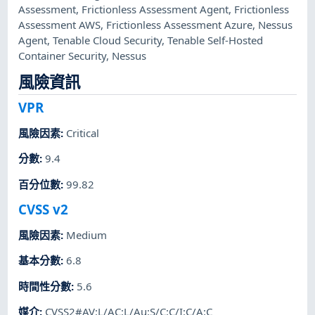
Assessment
,
Frictionless Assessment Agent
,
Frictionless
Assessment AWS
,
Frictionless Assessment Azure
,
Nessus
Agent
,
Tenable Cloud Security
,
Tenable Self-Hosted
Container Security
,
Nessus
風險資訊
VPR
風險因素
:
Critical
分數
:
9.4
百分位數
:
99.82
CVSS v2
風險因素
:
Medium
基本分數
:
6.8
時間性分數
:
5.6
媒介
:
CVSS2#AV:L/AC:L/Au:S/C:C/I:C/A:C