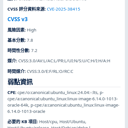
CVSS 評分資料來源
:
CVE-2025-38415
CVSS v3
風險因素
:
High
基本分數
:
7.8
時間性分數
:
7.2
媒介
:
CVSS:3.0/AV:L/AC:L/PR:L/UI:N/S:U/C:H/I:H/A:H
時間媒介
:
CVSS:3.0/E:F/RL:O/RC:C
弱點資訊
CPE
:
cpe:/o:canonical:ubuntu_linux:24.04:-:lts
,
p-
cpe:/a:canonical:ubuntu_linux:linux-image-6.14.0-1013-
oracle-64k
,
p-cpe:/a:canonical:ubuntu_linux:linux-image-
6.14.0-1013-oracle
必要的 KB 項目
:
Host/cpu
,
Host/Ubuntu
,
Host/Ubuntu/release
,
Host/Debian/dpkg-l