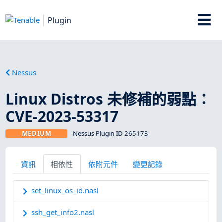
Plugin
Nessus
Linux Distros 未修補的弱點：
CVE-2023-53317
MEDIUM
Nessus Plugin ID 265173
資訊
相依性
依附元件
變更記錄
set_linux_os_id.nasl
ssh_get_info2.nasl