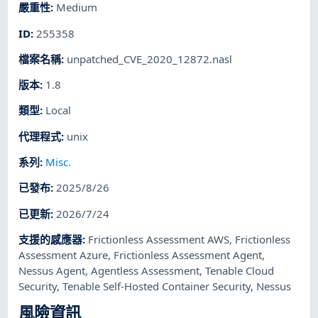
嚴重性
:
Medium
ID
:
255358
檔案名稱
:
unpatched_CVE_2020_12872.nasl
版本
:
1.8
類型
:
Local
代理程式
:
unix
系列
:
Misc.
已發布
:
2025/8/26
已更新
:
2026/7/24
支援的感應器
:
Frictionless Assessment AWS
,
Frictionless
Assessment Azure
,
Frictionless Assessment Agent
,
Nessus Agent
,
Agentless Assessment
,
Tenable Cloud
Security
,
Tenable Self-Hosted Container Security
,
Nessus
風險資訊