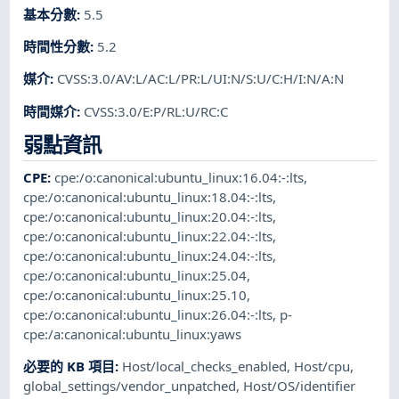
基本分數
:
5.5
時間性分數
:
5.2
媒介
:
CVSS:3.0/AV:L/AC:L/PR:L/UI:N/S:U/C:H/I:N/A:N
時間媒介
:
CVSS:3.0/E:P/RL:U/RC:C
弱點資訊
CPE
:
cpe:/o:canonical:ubuntu_linux:16.04:-:lts
,
cpe:/o:canonical:ubuntu_linux:18.04:-:lts
,
cpe:/o:canonical:ubuntu_linux:20.04:-:lts
,
cpe:/o:canonical:ubuntu_linux:22.04:-:lts
,
cpe:/o:canonical:ubuntu_linux:24.04:-:lts
,
cpe:/o:canonical:ubuntu_linux:25.04
,
cpe:/o:canonical:ubuntu_linux:25.10
,
cpe:/o:canonical:ubuntu_linux:26.04:-:lts
,
p-
cpe:/a:canonical:ubuntu_linux:yaws
必要的 KB 項目
:
Host/local_checks_enabled
,
Host/cpu
,
global_settings/vendor_unpatched
,
Host/OS/identifier