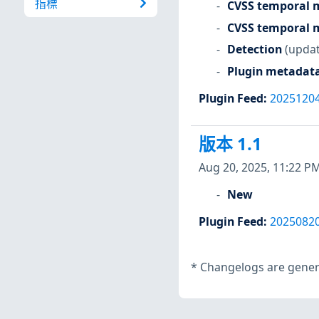
指標
CVSS temporal m
CVSS temporal m
Detection
(updat
Plugin metadat
Plugin Feed
:
2025120
版本 1.1
Aug 20, 2025, 11:22 P
New
Plugin Feed
:
2025082
*
Changelogs are genera