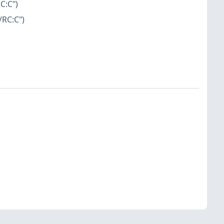
C:C")
/RC:C")