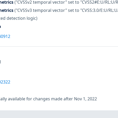
etrics
("CVSSv2 temporal vector" set to "CVSS2#E:U/RL:U/R
etrics
("CVSSv3 temporal vector" set to "CVSS:3.0/E:U/RL:U
ed detection logic)
a
40912
M
02322
lly available for changes made after Nov 1, 2022