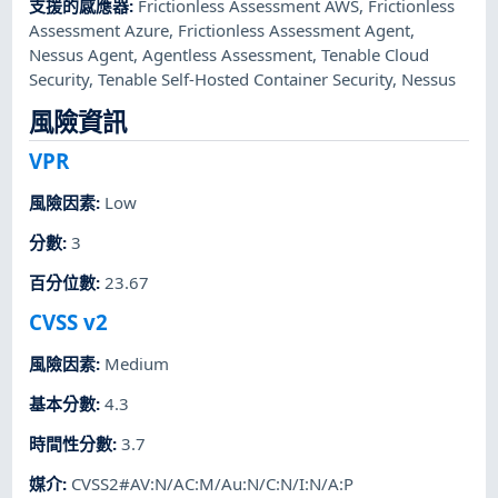
支援的感應器
:
Frictionless Assessment AWS
,
Frictionless
Assessment Azure
,
Frictionless Assessment Agent
,
Nessus Agent
,
Agentless Assessment
,
Tenable Cloud
Security
,
Tenable Self-Hosted Container Security
,
Nessus
風險資訊
VPR
風險因素
:
Low
分數
:
3
百分位數
:
23.67
CVSS v2
風險因素
:
Medium
基本分數
:
4.3
時間性分數
:
3.7
媒介
:
CVSS2#AV:N/AC:M/Au:N/C:N/I:N/A:P