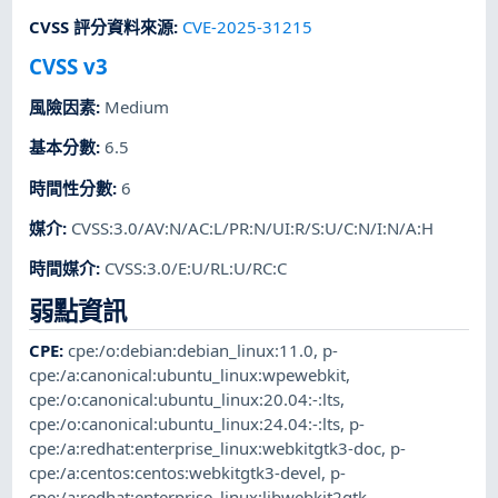
CVSS 評分資料來源
:
CVE-2025-31215
CVSS v3
風險因素
:
Medium
基本分數
:
6.5
時間性分數
:
6
媒介
:
CVSS:3.0/AV:N/AC:L/PR:N/UI:R/S:U/C:N/I:N/A:H
時間媒介
:
CVSS:3.0/E:U/RL:U/RC:C
弱點資訊
CPE
:
cpe:/o:debian:debian_linux:11.0
,
p-
cpe:/a:canonical:ubuntu_linux:wpewebkit
,
cpe:/o:canonical:ubuntu_linux:20.04:-:lts
,
cpe:/o:canonical:ubuntu_linux:24.04:-:lts
,
p-
cpe:/a:redhat:enterprise_linux:webkitgtk3-doc
,
p-
cpe:/a:centos:centos:webkitgtk3-devel
,
p-
cpe:/a:redhat:enterprise_linux:libwebkit2gtk
,