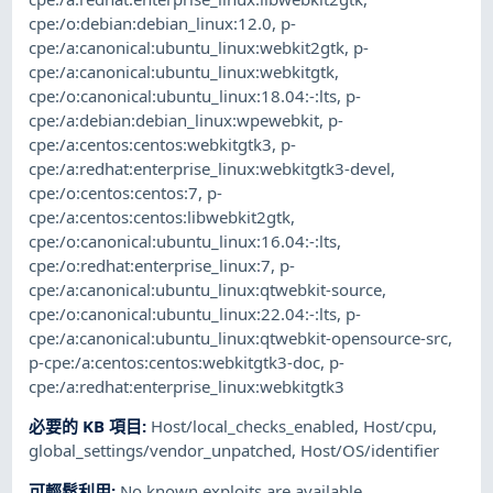
cpe:/o:debian:debian_linux:12.0
,
p-
cpe:/a:canonical:ubuntu_linux:webkit2gtk
,
p-
cpe:/a:canonical:ubuntu_linux:webkitgtk
,
cpe:/o:canonical:ubuntu_linux:18.04:-:lts
,
p-
cpe:/a:debian:debian_linux:wpewebkit
,
p-
cpe:/a:centos:centos:webkitgtk3
,
p-
cpe:/a:redhat:enterprise_linux:webkitgtk3-devel
,
cpe:/o:centos:centos:7
,
p-
cpe:/a:centos:centos:libwebkit2gtk
,
cpe:/o:canonical:ubuntu_linux:16.04:-:lts
,
cpe:/o:redhat:enterprise_linux:7
,
p-
cpe:/a:canonical:ubuntu_linux:qtwebkit-source
,
cpe:/o:canonical:ubuntu_linux:22.04:-:lts
,
p-
cpe:/a:canonical:ubuntu_linux:qtwebkit-opensource-src
,
p-cpe:/a:centos:centos:webkitgtk3-doc
,
p-
cpe:/a:redhat:enterprise_linux:webkitgtk3
必要的 KB 項目
:
Host/local_checks_enabled
,
Host/cpu
,
global_settings/vendor_unpatched
,
Host/OS/identifier
可輕鬆利用
:
No known exploits are available