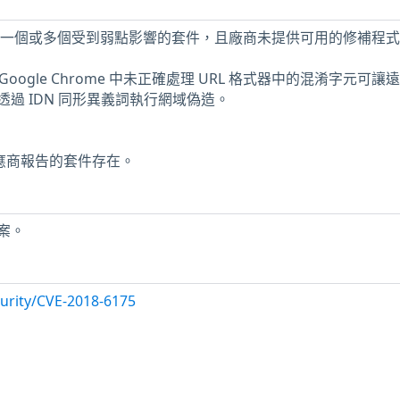
機上安裝了一個或多個受到弱點影響的套件，且廠商未提供可用的修補程
 之前的 Google Chrome 中未正確處理 URL 格式器中的混淆字元可讓
過 IDN 同形異義詞執行網域偽造。
供應商報告的套件存在。
案。
urity/CVE-2018-6175