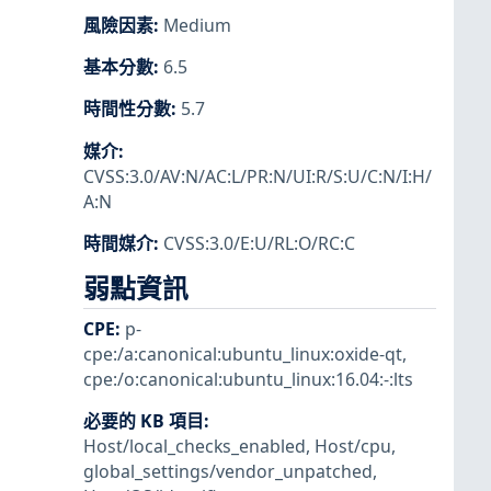
風險因素
:
Medium
基本分數
:
6.5
時間性分數
:
5.7
媒介
:
CVSS:3.0/AV:N/AC:L/PR:N/UI:R/S:U/C:N/I:H/
A:N
時間媒介
:
CVSS:3.0/E:U/RL:O/RC:C
弱點資訊
CPE
:
p-
cpe:/a:canonical:ubuntu_linux:oxide-qt
,
cpe:/o:canonical:ubuntu_linux:16.04:-:lts
必要的 KB 項目
:
Host/local_checks_enabled
,
Host/cpu
,
global_settings/vendor_unpatched
,