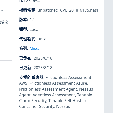
ID
:
251454
檔案名稱
:
unpatched_CVE_2018_6175.nasl
式。
版本
:
1.1
遠端攻
類型
:
Local
代理程式
:
unix
系列
:
Misc.
已發布
:
2025/8/18
已更新
:
2025/8/18
支援的感應器
:
Frictionless Assessment
AWS
,
Frictionless Assessment Azure
,
Frictionless Assessment Agent
,
Nessus
Agent
,
Agentless Assessment
,
Tenable
Cloud Security
,
Tenable Self-Hosted
Container Security
,
Nessus