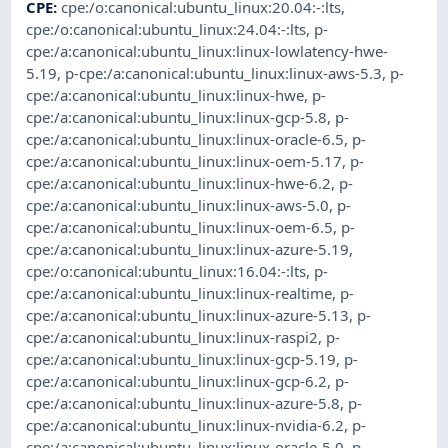
CPE
:
cpe:/o:canonical:ubuntu_linux:20.04:-:lts
,
cpe:/o:canonical:ubuntu_linux:24.04:-:lts
,
p-
cpe:/a:canonical:ubuntu_linux:linux-lowlatency-hwe-
5.19
,
p-cpe:/a:canonical:ubuntu_linux:linux-aws-5.3
,
p-
cpe:/a:canonical:ubuntu_linux:linux-hwe
,
p-
cpe:/a:canonical:ubuntu_linux:linux-gcp-5.8
,
p-
cpe:/a:canonical:ubuntu_linux:linux-oracle-6.5
,
p-
cpe:/a:canonical:ubuntu_linux:linux-oem-5.17
,
p-
cpe:/a:canonical:ubuntu_linux:linux-hwe-6.2
,
p-
cpe:/a:canonical:ubuntu_linux:linux-aws-5.0
,
p-
cpe:/a:canonical:ubuntu_linux:linux-oem-6.5
,
p-
cpe:/a:canonical:ubuntu_linux:linux-azure-5.19
,
cpe:/o:canonical:ubuntu_linux:16.04:-:lts
,
p-
cpe:/a:canonical:ubuntu_linux:linux-realtime
,
p-
cpe:/a:canonical:ubuntu_linux:linux-azure-5.13
,
p-
cpe:/a:canonical:ubuntu_linux:linux-raspi2
,
p-
cpe:/a:canonical:ubuntu_linux:linux-gcp-5.19
,
p-
cpe:/a:canonical:ubuntu_linux:linux-gcp-6.2
,
p-
cpe:/a:canonical:ubuntu_linux:linux-azure-5.8
,
p-
cpe:/a:canonical:ubuntu_linux:linux-nvidia-6.2
,
p-
cpe:/a:canonical:ubuntu_linux:linux-oracle-5.0
,
p-