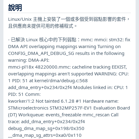
說明
Linux/Unix 主機上安裝了一個或多個受到弱點影響的套件，
且供應商未提供可用的修補程式。
- 已解決 Linux 核心中的下列弱點：mmc: mmci: stm32: fix
DMA API overlapping mappings warning Turning on
CONFIG_DMA_API_DEBUG_SG results in the following
warning: DMA-API:
mmci-pl18x 48220000.mmc: cacheline tracking EEXIST,
overlapping mappings aren't supported WARNING: CPU:
1 PID: 51 at kernel/dma/debug.c:568
add_dma_entry+0x234/0x2f4 Modules linked in: CPU: 1
PID: 51 Comm:
kworker/1:2 Not tainted 6.1.28 #1 Hardware name:
STMicroelectronics STM32MP257F-EV1 Evaluation Board
(DT) Workqueue: events_freezable mmc_rescan Call
trace: add_dma_entry+0x234/0x2f4
debug_dma_map_sg+0x198/0x350
__dma_map_sg_attrs+0xa0/0x110