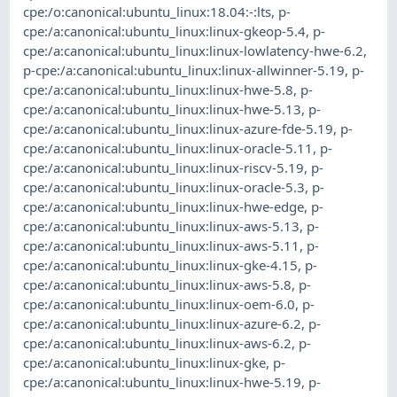
cpe:/o:canonical:ubuntu_linux:18.04:-:lts
,
p-
cpe:/a:canonical:ubuntu_linux:linux-gkeop-5.4
,
p-
cpe:/a:canonical:ubuntu_linux:linux-lowlatency-hwe-6.2
,
p-cpe:/a:canonical:ubuntu_linux:linux-allwinner-5.19
,
p-
cpe:/a:canonical:ubuntu_linux:linux-hwe-5.8
,
p-
cpe:/a:canonical:ubuntu_linux:linux-hwe-5.13
,
p-
cpe:/a:canonical:ubuntu_linux:linux-azure-fde-5.19
,
p-
cpe:/a:canonical:ubuntu_linux:linux-oracle-5.11
,
p-
cpe:/a:canonical:ubuntu_linux:linux-riscv-5.19
,
p-
cpe:/a:canonical:ubuntu_linux:linux-oracle-5.3
,
p-
cpe:/a:canonical:ubuntu_linux:linux-hwe-edge
,
p-
cpe:/a:canonical:ubuntu_linux:linux-aws-5.13
,
p-
cpe:/a:canonical:ubuntu_linux:linux-aws-5.11
,
p-
cpe:/a:canonical:ubuntu_linux:linux-gke-4.15
,
p-
cpe:/a:canonical:ubuntu_linux:linux-aws-5.8
,
p-
cpe:/a:canonical:ubuntu_linux:linux-oem-6.0
,
p-
cpe:/a:canonical:ubuntu_linux:linux-azure-6.2
,
p-
cpe:/a:canonical:ubuntu_linux:linux-aws-6.2
,
p-
cpe:/a:canonical:ubuntu_linux:linux-gke
,
p-
cpe:/a:canonical:ubuntu_linux:linux-hwe-5.19
,
p-