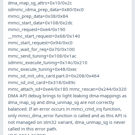
dma_map_sg_attrs+0x10/0x2c
sdmmc_idma_prep_data+0x80/0xc0
mmci_prep_data+0x38/0x84
mmci_start_data+0x108/0x2dc
mmci_request+0xe4/0x190
__mmc_start_request+0x68/0x140
mmc_start_request+0x94/0xc0
mmc_wait_for_req+0x70/0x100
mmc_send_tuning+0x108/0x1ac
sdmmc_execute_tuning+0x14c/0x210
mmc_execute_tuning+0x48/0xec
mmc_sd_init_uhs_card.part.0+0x208/0x464
mmc_sd_init_card+0x318/0x89c
mmc_attach_sd+0xe4/0x180 mmc_rescan+0x244/0x320
DMA API debug brings to light leaking dma-mappings as
dma_map_sg and dma_unmap_sg are not correctly
balanced. If an error occurs in mmci_cmd_irq function,
only mmci_dma_error function is called and as this API is
not managed on stm32 variant, dma_unmap_sg is never
called in this error path.