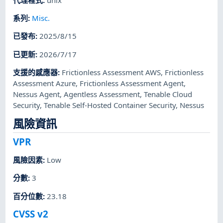
系列
:
Misc.
已發布
:
2025/8/15
已更新
:
2026/7/17
支援的感應器
:
Frictionless Assessment AWS
,
Frictionless
Assessment Azure
,
Frictionless Assessment Agent
,
Nessus Agent
,
Agentless Assessment
,
Tenable Cloud
Security
,
Tenable Self-Hosted Container Security
,
Nessus
風險資訊
VPR
風險因素
:
Low
分數
:
3
百分位數
:
23.18
CVSS v2