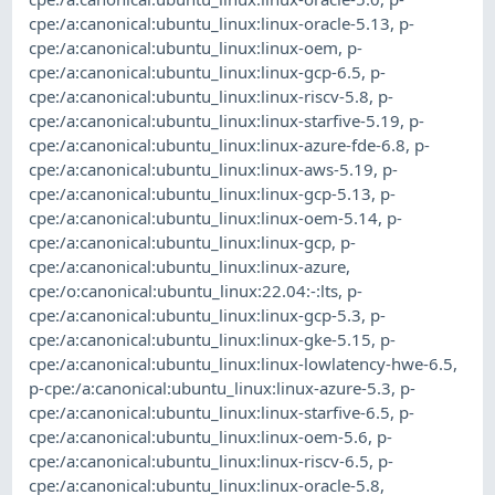
cpe:/a:canonical:ubuntu_linux:linux-oracle-5.13
,
p-
cpe:/a:canonical:ubuntu_linux:linux-oem
,
p-
cpe:/a:canonical:ubuntu_linux:linux-gcp-6.5
,
p-
cpe:/a:canonical:ubuntu_linux:linux-riscv-5.8
,
p-
cpe:/a:canonical:ubuntu_linux:linux-starfive-5.19
,
p-
cpe:/a:canonical:ubuntu_linux:linux-azure-fde-6.8
,
p-
cpe:/a:canonical:ubuntu_linux:linux-aws-5.19
,
p-
cpe:/a:canonical:ubuntu_linux:linux-gcp-5.13
,
p-
cpe:/a:canonical:ubuntu_linux:linux-oem-5.14
,
p-
cpe:/a:canonical:ubuntu_linux:linux-gcp
,
p-
cpe:/a:canonical:ubuntu_linux:linux-azure
,
cpe:/o:canonical:ubuntu_linux:22.04:-:lts
,
p-
cpe:/a:canonical:ubuntu_linux:linux-gcp-5.3
,
p-
cpe:/a:canonical:ubuntu_linux:linux-gke-5.15
,
p-
cpe:/a:canonical:ubuntu_linux:linux-lowlatency-hwe-6.5
,
p-cpe:/a:canonical:ubuntu_linux:linux-azure-5.3
,
p-
cpe:/a:canonical:ubuntu_linux:linux-starfive-6.5
,
p-
cpe:/a:canonical:ubuntu_linux:linux-oem-5.6
,
p-
cpe:/a:canonical:ubuntu_linux:linux-riscv-6.5
,
p-
cpe:/a:canonical:ubuntu_linux:linux-oracle-5.8
,