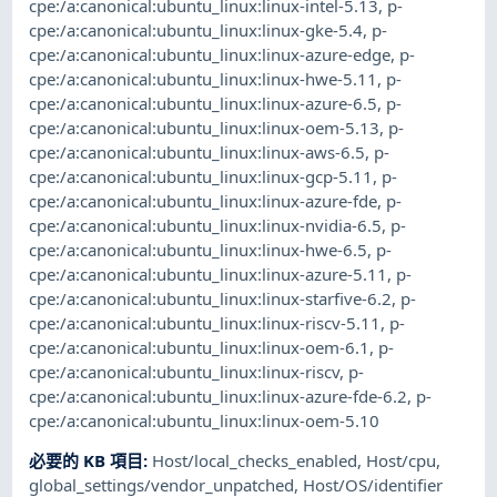
cpe:/a:canonical:ubuntu_linux:linux-intel-5.13
,
p-
cpe:/a:canonical:ubuntu_linux:linux-gke-5.4
,
p-
cpe:/a:canonical:ubuntu_linux:linux-azure-edge
,
p-
cpe:/a:canonical:ubuntu_linux:linux-hwe-5.11
,
p-
cpe:/a:canonical:ubuntu_linux:linux-azure-6.5
,
p-
cpe:/a:canonical:ubuntu_linux:linux-oem-5.13
,
p-
cpe:/a:canonical:ubuntu_linux:linux-aws-6.5
,
p-
cpe:/a:canonical:ubuntu_linux:linux-gcp-5.11
,
p-
cpe:/a:canonical:ubuntu_linux:linux-azure-fde
,
p-
cpe:/a:canonical:ubuntu_linux:linux-nvidia-6.5
,
p-
cpe:/a:canonical:ubuntu_linux:linux-hwe-6.5
,
p-
cpe:/a:canonical:ubuntu_linux:linux-azure-5.11
,
p-
cpe:/a:canonical:ubuntu_linux:linux-starfive-6.2
,
p-
cpe:/a:canonical:ubuntu_linux:linux-riscv-5.11
,
p-
cpe:/a:canonical:ubuntu_linux:linux-oem-6.1
,
p-
cpe:/a:canonical:ubuntu_linux:linux-riscv
,
p-
cpe:/a:canonical:ubuntu_linux:linux-azure-fde-6.2
,
p-
cpe:/a:canonical:ubuntu_linux:linux-oem-5.10
必要的 KB 項目
:
Host/local_checks_enabled
,
Host/cpu
,
global_settings/vendor_unpatched
,
Host/OS/identifier