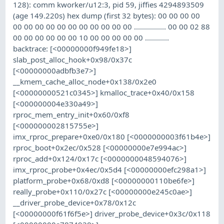
128): comm kworker/u12:3, pid 59, jiffies 4294893509
(age 149.220s) hex dump (first 32 bytes): 00 00 00 00
00 00 00 00 00 00 00 00 00 00 00 ................ 00 00 02 88
00 00 00 00 00 00 10 00 00 00 00 00 ............
backtrace: [<00000000f949fe18>]
slab_post_alloc_hook+0x98/0x37c
[<00000000adbfb3e7>]
__kmem_cache_alloc_node+0x138/0x2e0
[<00000000521c0345>] kmalloc_trace+0x40/0x158
[<000000004e330a49>]
rproc_mem_entry_init+0x60/0xf8
[<000000002815755e>]
imx_rproc_prepare+0xe0/0x180 [<0000000003f61b4e>]
rproc_boot+0x2ec/0x528 [<00000000e7e994ac>]
rproc_add+0x124/0x17c [<0000000048594076>]
imx_rproc_probe+0x4ec/0x5d4 [<00000000efc298a1>]
platform_probe+0x68/0xd8 [<00000000110be6fe>]
really_probe+0x110/0x27c [<00000000e245c0ae>]
__driver_probe_device+0x78/0x12c
[<00000000f61f6f5e>] driver_probe_device+0x3c/0x118