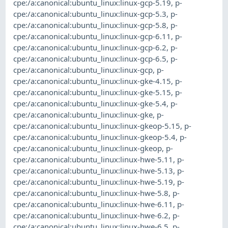
cpe:/a:canonical:ubuntu_linux:linux-gcp-5.19
,
p-
cpe:/a:canonical:ubuntu_linux:linux-gcp-5.3
,
p-
cpe:/a:canonical:ubuntu_linux:linux-gcp-5.8
,
p-
cpe:/a:canonical:ubuntu_linux:linux-gcp-6.11
,
p-
cpe:/a:canonical:ubuntu_linux:linux-gcp-6.2
,
p-
cpe:/a:canonical:ubuntu_linux:linux-gcp-6.5
,
p-
cpe:/a:canonical:ubuntu_linux:linux-gcp
,
p-
cpe:/a:canonical:ubuntu_linux:linux-gke-4.15
,
p-
cpe:/a:canonical:ubuntu_linux:linux-gke-5.15
,
p-
cpe:/a:canonical:ubuntu_linux:linux-gke-5.4
,
p-
cpe:/a:canonical:ubuntu_linux:linux-gke
,
p-
cpe:/a:canonical:ubuntu_linux:linux-gkeop-5.15
,
p-
cpe:/a:canonical:ubuntu_linux:linux-gkeop-5.4
,
p-
cpe:/a:canonical:ubuntu_linux:linux-gkeop
,
p-
cpe:/a:canonical:ubuntu_linux:linux-hwe-5.11
,
p-
cpe:/a:canonical:ubuntu_linux:linux-hwe-5.13
,
p-
cpe:/a:canonical:ubuntu_linux:linux-hwe-5.19
,
p-
cpe:/a:canonical:ubuntu_linux:linux-hwe-5.8
,
p-
cpe:/a:canonical:ubuntu_linux:linux-hwe-6.11
,
p-
cpe:/a:canonical:ubuntu_linux:linux-hwe-6.2
,
p-
cpe:/a:canonical:ubuntu_linux:linux-hwe-6.5
,
p-