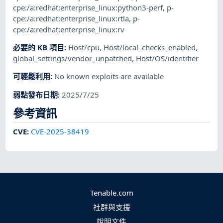
cpe:/a:redhat:enterprise_linux:python3-perf
,
p-
cpe:/a:redhat:enterprise_linux:rtla
,
p-
cpe:/a:redhat:enterprise_linux:rv
必要的 KB 項目
:
Host/cpu
,
Host/local_checks_enabled
,
global_settings/vendor_unpatched
,
Host/OS/identifier
可輕鬆利用
:
No known exploits are available
弱點發布日期
:
2025/7/25
參考資訊
CVE
:
CVE-2025-38419
Tenable.com
社群與支援
說明文件