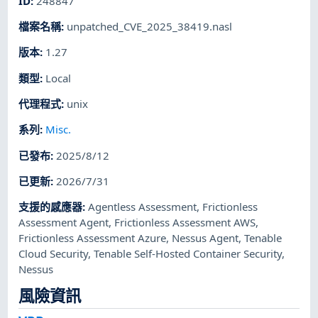
ID
:
248847
檔案名稱
:
unpatched_CVE_2025_38419.nasl
版本
:
1.27
類型
:
Local
代理程式
:
unix
系列
:
Misc.
已發布
:
2025/8/12
已更新
:
2026/7/31
支援的感應器
:
Agentless Assessment
,
Frictionless
Assessment Agent
,
Frictionless Assessment AWS
,
Frictionless Assessment Azure
,
Nessus Agent
,
Tenable
Cloud Security
,
Tenable Self-Hosted Container Security
,
Nessus
風險資訊