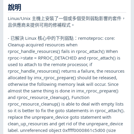
說明
Linux/Unix 主機上安裝了一個或多個受到弱點影響的套件，
且供應商未提供可用的修補程式。
- 已解決 Linux 核心中的下列弱點：remoteproc: core:
Cleanup acquired resources when
rproc_handle_resources() fails in rproc_attach() When
rproc->state = RPROC_DETACHED and rproc_attach() is
used to attach to the remote processor, if
rproc_handle_resources() returns a failure, the resources
allocated by imx_rproc_prepare() should be released,
otherwise the following memory leak will occur. Since
almost the same thing is done in imx_rproc_prepare()
and rproc_resource_cleanup(), Function
rproc_resource_cleanup() is able to deal with empty lists
so it is better to fix the goto statements in rproc_attach().
replace the unprepare_device goto statement with
clean_up_resources and get rid of the unprepare_device
label. unreferenced object 0xffff0000861c5d00 (size