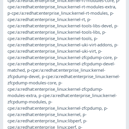
cpe:/a:redhat:enterprise_linux:kernel-rt-modules-core
,
p-
cpe:/a:redhat:enterprise_linux:kernel-rt-modules-extra
,
p-cpe:/a:redhat:enterprise_linux:kernel-rt-modules
,
p-
cpe:/a:redhat:enterprise_linux:kernel-rt
,
p-
cpe:/a:redhat:enterprise_linux:kernel-tools-libs-devel
,
p-
cpe:/a:redhat:enterprise_linux:kernel-tools-libs
,
p-
cpe:/a:redhat:enterprise_linux:kernel-tools
,
p-
cpe:/a:redhat:enterprise_linux:kernel-uki-virt-addons
,
p-
cpe:/a:redhat:enterprise_linux:kernel-uki-virt
,
p-
cpe:/a:redhat:enterprise_linux:kernel-zfcpdump-core
,
p-
cpe:/a:redhat:enterprise_linux:kernel-zfcpdump-devel-
matched
,
p-cpe:/a:redhat:enterprise_linux:kernel-
zfcpdump-devel
,
p-cpe:/a:redhat:enterprise_linux:kernel-
zfcpdump-modules-core
,
p-
cpe:/a:redhat:enterprise_linux:kernel-zfcpdump-
modules-extra
,
p-cpe:/a:redhat:enterprise_linux:kernel-
zfcpdump-modules
,
p-
cpe:/a:redhat:enterprise_linux:kernel-zfcpdump
,
p-
cpe:/a:redhat:enterprise_linux:kernel
,
p-
cpe:/a:redhat:enterprise_linux:libperf
,
p-
cpe:/a:redhat:enterprise_linux:perf
,
p-