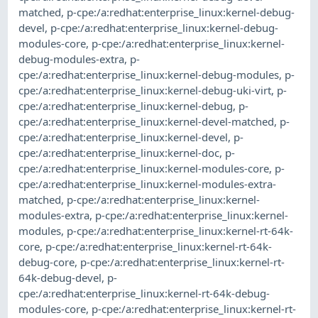
matched
,
p-cpe:/a:redhat:enterprise_linux:kernel-debug-
devel
,
p-cpe:/a:redhat:enterprise_linux:kernel-debug-
modules-core
,
p-cpe:/a:redhat:enterprise_linux:kernel-
debug-modules-extra
,
p-
cpe:/a:redhat:enterprise_linux:kernel-debug-modules
,
p-
cpe:/a:redhat:enterprise_linux:kernel-debug-uki-virt
,
p-
cpe:/a:redhat:enterprise_linux:kernel-debug
,
p-
cpe:/a:redhat:enterprise_linux:kernel-devel-matched
,
p-
cpe:/a:redhat:enterprise_linux:kernel-devel
,
p-
cpe:/a:redhat:enterprise_linux:kernel-doc
,
p-
cpe:/a:redhat:enterprise_linux:kernel-modules-core
,
p-
cpe:/a:redhat:enterprise_linux:kernel-modules-extra-
matched
,
p-cpe:/a:redhat:enterprise_linux:kernel-
modules-extra
,
p-cpe:/a:redhat:enterprise_linux:kernel-
modules
,
p-cpe:/a:redhat:enterprise_linux:kernel-rt-64k-
core
,
p-cpe:/a:redhat:enterprise_linux:kernel-rt-64k-
debug-core
,
p-cpe:/a:redhat:enterprise_linux:kernel-rt-
64k-debug-devel
,
p-
cpe:/a:redhat:enterprise_linux:kernel-rt-64k-debug-
modules-core
,
p-cpe:/a:redhat:enterprise_linux:kernel-rt-