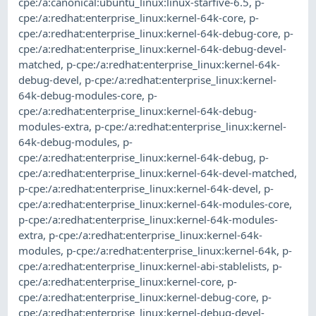
cpe:/a:canonical:ubuntu_linux:linux-starfive-6.5
,
p-
cpe:/a:redhat:enterprise_linux:kernel-64k-core
,
p-
cpe:/a:redhat:enterprise_linux:kernel-64k-debug-core
,
p-
cpe:/a:redhat:enterprise_linux:kernel-64k-debug-devel-
matched
,
p-cpe:/a:redhat:enterprise_linux:kernel-64k-
debug-devel
,
p-cpe:/a:redhat:enterprise_linux:kernel-
64k-debug-modules-core
,
p-
cpe:/a:redhat:enterprise_linux:kernel-64k-debug-
modules-extra
,
p-cpe:/a:redhat:enterprise_linux:kernel-
64k-debug-modules
,
p-
cpe:/a:redhat:enterprise_linux:kernel-64k-debug
,
p-
cpe:/a:redhat:enterprise_linux:kernel-64k-devel-matched
,
p-cpe:/a:redhat:enterprise_linux:kernel-64k-devel
,
p-
cpe:/a:redhat:enterprise_linux:kernel-64k-modules-core
,
p-cpe:/a:redhat:enterprise_linux:kernel-64k-modules-
extra
,
p-cpe:/a:redhat:enterprise_linux:kernel-64k-
modules
,
p-cpe:/a:redhat:enterprise_linux:kernel-64k
,
p-
cpe:/a:redhat:enterprise_linux:kernel-abi-stablelists
,
p-
cpe:/a:redhat:enterprise_linux:kernel-core
,
p-
cpe:/a:redhat:enterprise_linux:kernel-debug-core
,
p-
cpe:/a:redhat:enterprise_linux:kernel-debug-devel-