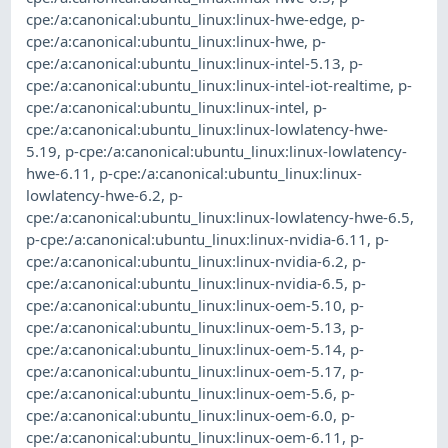
cpe:/a:canonical:ubuntu_linux:linux-hwe-edge
,
p-
cpe:/a:canonical:ubuntu_linux:linux-hwe
,
p-
cpe:/a:canonical:ubuntu_linux:linux-intel-5.13
,
p-
cpe:/a:canonical:ubuntu_linux:linux-intel-iot-realtime
,
p-
cpe:/a:canonical:ubuntu_linux:linux-intel
,
p-
cpe:/a:canonical:ubuntu_linux:linux-lowlatency-hwe-
5.19
,
p-cpe:/a:canonical:ubuntu_linux:linux-lowlatency-
hwe-6.11
,
p-cpe:/a:canonical:ubuntu_linux:linux-
lowlatency-hwe-6.2
,
p-
cpe:/a:canonical:ubuntu_linux:linux-lowlatency-hwe-6.5
,
p-cpe:/a:canonical:ubuntu_linux:linux-nvidia-6.11
,
p-
cpe:/a:canonical:ubuntu_linux:linux-nvidia-6.2
,
p-
cpe:/a:canonical:ubuntu_linux:linux-nvidia-6.5
,
p-
cpe:/a:canonical:ubuntu_linux:linux-oem-5.10
,
p-
cpe:/a:canonical:ubuntu_linux:linux-oem-5.13
,
p-
cpe:/a:canonical:ubuntu_linux:linux-oem-5.14
,
p-
cpe:/a:canonical:ubuntu_linux:linux-oem-5.17
,
p-
cpe:/a:canonical:ubuntu_linux:linux-oem-5.6
,
p-
cpe:/a:canonical:ubuntu_linux:linux-oem-6.0
,
p-
cpe:/a:canonical:ubuntu_linux:linux-oem-6.11
,
p-