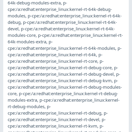
64k-debug-modules-extra
,
p-
cpe:/a:redhat:enterprise_linux:kernel-rt-64k-debug-
modules
,
p-cpe:/a:redhat:enterprise_linux:kernel-rt-64k-
debug
,
p-cpe:/a:redhat:enterprise_linux:kernel-rt-64k-
devel
,
p-cpe:/a:redhat:enterprise_linux:kernel-rt-64k-
modules-core
,
p-cpe:/a:redhat:enterprise_linux:kernel-rt-
64k-modules-extra
,
p-
cpe:/a:redhat:enterprise_linux:kernel-rt-64k-modules
,
p-
cpe:/a:redhat:enterprise_linux:kernel-rt-64k
,
p-
cpe:/a:redhat:enterprise_linux:kernel-rt-core
,
p-
cpe:/a:redhat:enterprise_linux:kernel-rt-debug-core
,
p-
cpe:/a:redhat:enterprise_linux:kernel-rt-debug-devel
,
p-
cpe:/a:redhat:enterprise_linux:kernel-rt-debug-kvm
,
p-
cpe:/a:redhat:enterprise_linux:kernel-rt-debug-modules-
core
,
p-cpe:/a:redhat:enterprise_linux:kernel-rt-debug-
modules-extra
,
p-cpe:/a:redhat:enterprise_linux:kernel-
rt-debug-modules
,
p-
cpe:/a:redhat:enterprise_linux:kernel-rt-debug
,
p-
cpe:/a:redhat:enterprise_linux:kernel-rt-devel
,
p-
cpe:/a:redhat:enterprise_linux:kernel-rt-kvm
,
p-