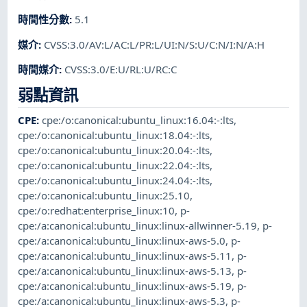
時間性分數
:
5.1
媒介
:
CVSS:3.0/AV:L/AC:L/PR:L/UI:N/S:U/C:N/I:N/A:H
時間媒介
:
CVSS:3.0/E:U/RL:U/RC:C
弱點資訊
CPE
:
cpe:/o:canonical:ubuntu_linux:16.04:-:lts
,
cpe:/o:canonical:ubuntu_linux:18.04:-:lts
,
cpe:/o:canonical:ubuntu_linux:20.04:-:lts
,
cpe:/o:canonical:ubuntu_linux:22.04:-:lts
,
cpe:/o:canonical:ubuntu_linux:24.04:-:lts
,
cpe:/o:canonical:ubuntu_linux:25.10
,
cpe:/o:redhat:enterprise_linux:10
,
p-
cpe:/a:canonical:ubuntu_linux:linux-allwinner-5.19
,
p-
cpe:/a:canonical:ubuntu_linux:linux-aws-5.0
,
p-
cpe:/a:canonical:ubuntu_linux:linux-aws-5.11
,
p-
cpe:/a:canonical:ubuntu_linux:linux-aws-5.13
,
p-
cpe:/a:canonical:ubuntu_linux:linux-aws-5.19
,
p-
cpe:/a:canonical:ubuntu_linux:linux-aws-5.3
,
p-