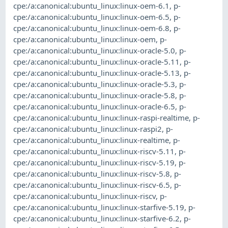
cpe:/a:canonical:ubuntu_linux:linux-oem-6.1
,
p-
cpe:/a:canonical:ubuntu_linux:linux-oem-6.5
,
p-
cpe:/a:canonical:ubuntu_linux:linux-oem-6.8
,
p-
cpe:/a:canonical:ubuntu_linux:linux-oem
,
p-
cpe:/a:canonical:ubuntu_linux:linux-oracle-5.0
,
p-
cpe:/a:canonical:ubuntu_linux:linux-oracle-5.11
,
p-
cpe:/a:canonical:ubuntu_linux:linux-oracle-5.13
,
p-
cpe:/a:canonical:ubuntu_linux:linux-oracle-5.3
,
p-
cpe:/a:canonical:ubuntu_linux:linux-oracle-5.8
,
p-
cpe:/a:canonical:ubuntu_linux:linux-oracle-6.5
,
p-
cpe:/a:canonical:ubuntu_linux:linux-raspi-realtime
,
p-
cpe:/a:canonical:ubuntu_linux:linux-raspi2
,
p-
cpe:/a:canonical:ubuntu_linux:linux-realtime
,
p-
cpe:/a:canonical:ubuntu_linux:linux-riscv-5.11
,
p-
cpe:/a:canonical:ubuntu_linux:linux-riscv-5.19
,
p-
cpe:/a:canonical:ubuntu_linux:linux-riscv-5.8
,
p-
cpe:/a:canonical:ubuntu_linux:linux-riscv-6.5
,
p-
cpe:/a:canonical:ubuntu_linux:linux-riscv
,
p-
cpe:/a:canonical:ubuntu_linux:linux-starfive-5.19
,
p-
cpe:/a:canonical:ubuntu_linux:linux-starfive-6.2
,
p-