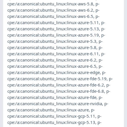
cpe:/a:canonical:ubuntu_linux:linux-aws-5.8
,
p-
cpe:/a:canonical:ubuntu_linux:linux-aws-6.2
,
p-
cpe:/a:canonical:ubuntu_linux:linux-aws-6.5
,
p-
cpe:/a:canonical:ubuntu_linux:linux-azure-5.11
,
p-
cpe:/a:canonical:ubuntu_linux:linux-azure-5.13
,
p-
cpe:/a:canonical:ubuntu_linux:linux-azure-5.19
,
p-
cpe:/a:canonical:ubuntu_linux:linux-azure-5.3
,
p-
cpe:/a:canonical:ubuntu_linux:linux-azure-5.8
,
p-
cpe:/a:canonical:ubuntu_linux:linux-azure-6.11
,
p-
cpe:/a:canonical:ubuntu_linux:linux-azure-6.2
,
p-
cpe:/a:canonical:ubuntu_linux:linux-azure-6.5
,
p-
cpe:/a:canonical:ubuntu_linux:linux-azure-edge
,
p-
cpe:/a:canonical:ubuntu_linux:linux-azure-fde-5.19
,
p-
cpe:/a:canonical:ubuntu_linux:linux-azure-fde-6.2
,
p-
cpe:/a:canonical:ubuntu_linux:linux-azure-fde-6.8
,
p-
cpe:/a:canonical:ubuntu_linux:linux-azure-fde
,
p-
cpe:/a:canonical:ubuntu_linux:linux-azure-nvidia
,
p-
cpe:/a:canonical:ubuntu_linux:linux-azure
,
p-
cpe:/a:canonical:ubuntu_linux:linux-gcp-5.11
,
p-
cpe:/a:canonical:ubuntu_linux:linux-gcp-5.13
,
p-