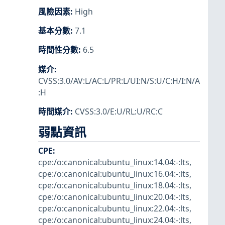
風險因素
:
High
基本分數
:
7.1
時間性分數
:
6.5
媒介
:
CVSS:3.0/AV:L/AC:L/PR:L/UI:N/S:U/C:H/I:N/A
:H
時間媒介
:
CVSS:3.0/E:U/RL:U/RC:C
弱點資訊
CPE
:
cpe:/o:canonical:ubuntu_linux:14.04:-:lts
,
cpe:/o:canonical:ubuntu_linux:16.04:-:lts
,
cpe:/o:canonical:ubuntu_linux:18.04:-:lts
,
cpe:/o:canonical:ubuntu_linux:20.04:-:lts
,
cpe:/o:canonical:ubuntu_linux:22.04:-:lts
,
cpe:/o:canonical:ubuntu_linux:24.04:-:lts
,