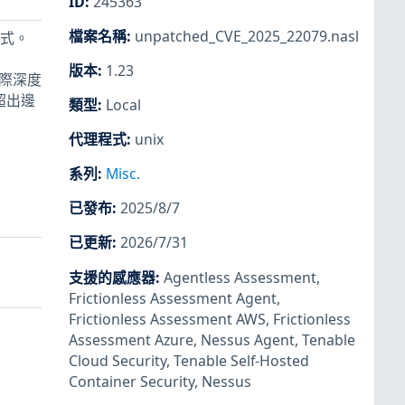
ID
:
245363
檔案名稱
:
unpatched_CVE_2025_22079.nasl
程式。
版本
:
1.23
但實際深度
止超出邊
類型
:
Local
代理程式
:
unix
系列
:
Misc.
已發布
:
2025/8/7
已更新
:
2026/7/31
支援的感應器
:
Agentless Assessment
,
Frictionless Assessment Agent
,
Frictionless Assessment AWS
,
Frictionless
Assessment Azure
,
Nessus Agent
,
Tenable
Cloud Security
,
Tenable Self-Hosted
Container Security
,
Nessus