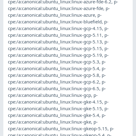
cpe:/a:canonical:ubuntu_linux:linux-azure-fde-6.2
,
p-
cpe:/a:canonical:ubuntu_linux:linux-azure-fde
,
p-
cpe:/a:canonical:ubuntu_linux:linux-azure
,
p-
cpe:/a:canonical:ubuntu_linux:linux-bluefield
,
p-
cpe:/a:canonical:ubuntu_linux:linux-gcp-4.15
,
p-
cpe:/a:canonical:ubuntu_linux:linux-gcp-5.11
,
p-
cpe:/a:canonical:ubuntu_linux:linux-gcp-5.13
,
p-
cpe:/a:canonical:ubuntu_linux:linux-gcp-5.15
,
p-
cpe:/a:canonical:ubuntu_linux:linux-gcp-5.19
,
p-
cpe:/a:canonical:ubuntu_linux:linux-gcp-5.3
,
p-
cpe:/a:canonical:ubuntu_linux:linux-gcp-5.4
,
p-
cpe:/a:canonical:ubuntu_linux:linux-gcp-5.8
,
p-
cpe:/a:canonical:ubuntu_linux:linux-gcp-6.2
,
p-
cpe:/a:canonical:ubuntu_linux:linux-gcp-6.5
,
p-
cpe:/a:canonical:ubuntu_linux:linux-gcp
,
p-
cpe:/a:canonical:ubuntu_linux:linux-gke-4.15
,
p-
cpe:/a:canonical:ubuntu_linux:linux-gke-5.15
,
p-
cpe:/a:canonical:ubuntu_linux:linux-gke-5.4
,
p-
cpe:/a:canonical:ubuntu_linux:linux-gke
,
p-
cpe:/a:canonical:ubuntu_linux:linux-gkeop-5.15
,
p-
cpe:/a:canonical:ubuntu_linux:linux-gkeop-5.4
,
p-