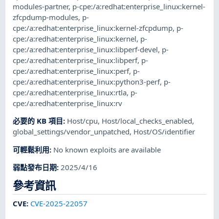
modules-partner
,
p-cpe:/a:redhat:enterprise_linux:kernel-
zfcpdump-modules
,
p-
cpe:/a:redhat:enterprise_linux:kernel-zfcpdump
,
p-
cpe:/a:redhat:enterprise_linux:kernel
,
p-
cpe:/a:redhat:enterprise_linux:libperf-devel
,
p-
cpe:/a:redhat:enterprise_linux:libperf
,
p-
cpe:/a:redhat:enterprise_linux:perf
,
p-
cpe:/a:redhat:enterprise_linux:python3-perf
,
p-
cpe:/a:redhat:enterprise_linux:rtla
,
p-
cpe:/a:redhat:enterprise_linux:rv
必要的 KB 項目
:
Host/cpu
,
Host/local_checks_enabled
,
global_settings/vendor_unpatched
,
Host/OS/identifier
可輕鬆利用
:
No known exploits are available
弱點發布日期
:
2025/4/16
參考資訊
CVE
:
CVE-2025-22057