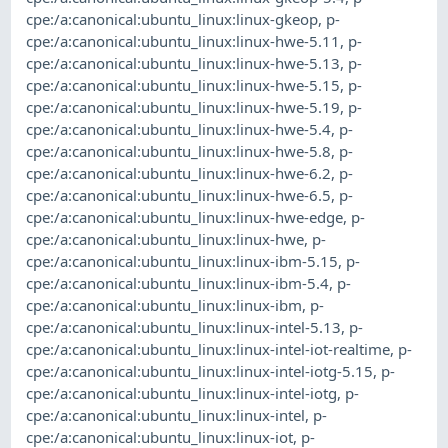
cpe:/a:canonical:ubuntu_linux:linux-gkeop
,
p-
cpe:/a:canonical:ubuntu_linux:linux-hwe-5.11
,
p-
cpe:/a:canonical:ubuntu_linux:linux-hwe-5.13
,
p-
cpe:/a:canonical:ubuntu_linux:linux-hwe-5.15
,
p-
cpe:/a:canonical:ubuntu_linux:linux-hwe-5.19
,
p-
cpe:/a:canonical:ubuntu_linux:linux-hwe-5.4
,
p-
cpe:/a:canonical:ubuntu_linux:linux-hwe-5.8
,
p-
cpe:/a:canonical:ubuntu_linux:linux-hwe-6.2
,
p-
cpe:/a:canonical:ubuntu_linux:linux-hwe-6.5
,
p-
cpe:/a:canonical:ubuntu_linux:linux-hwe-edge
,
p-
cpe:/a:canonical:ubuntu_linux:linux-hwe
,
p-
cpe:/a:canonical:ubuntu_linux:linux-ibm-5.15
,
p-
cpe:/a:canonical:ubuntu_linux:linux-ibm-5.4
,
p-
cpe:/a:canonical:ubuntu_linux:linux-ibm
,
p-
cpe:/a:canonical:ubuntu_linux:linux-intel-5.13
,
p-
cpe:/a:canonical:ubuntu_linux:linux-intel-iot-realtime
,
p-
cpe:/a:canonical:ubuntu_linux:linux-intel-iotg-5.15
,
p-
cpe:/a:canonical:ubuntu_linux:linux-intel-iotg
,
p-
cpe:/a:canonical:ubuntu_linux:linux-intel
,
p-
cpe:/a:canonical:ubuntu_linux:linux-iot
,
p-