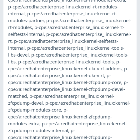
p-cpe:/a:redhat:enterprise_linux:kernel-rt-modules-
internal
,
p-cpe:/a:redhat:enterprise_linux:kernel-rt-
modules-partner
,
p-cpe:/a:redhat:enterprise_linux:kernel-
rt-modules
,
p-cpe:/a:redhat:enterprise_linux:kernel-rt-
selftests-internal
,
p-cpe:/a:redhat:enterprise_linux:kernel-
rt
,
p-cpe:/a:redhat:enterprise_linux:kernel-selftests-
internal
,
p-cpe:/a:redhat:enterprise_linux:kernel-tools-
libs-devel
,
p-cpe:/a:redhat:enterprise_linux:kernel-tools-
libs
,
p-cpe:/a:redhat:enterprise_linux:kernel-tools
,
p-
cpe:/a:redhat:enterprise_linux:kernel-uki-virt-addons
,
p-
cpe:/a:redhat:enterprise_linux:kernel-uki-virt
,
p-
cpe:/a:redhat:enterprise_linux:kernel-zfcpdump-core
,
p-
cpe:/a:redhat:enterprise_linux:kernel-zfcpdump-devel-
matched
,
p-cpe:/a:redhat:enterprise_linux:kernel-
zfcpdump-devel
,
p-cpe:/a:redhat:enterprise_linux:kernel-
zfcpdump-modules-core
,
p-
cpe:/a:redhat:enterprise_linux:kernel-zfcpdump-
modules-extra
,
p-cpe:/a:redhat:enterprise_linux:kernel-
zfcpdump-modules-internal
,
p-
cpe:/a:redhat:enterprise_linux:kernel-zfcpdump-