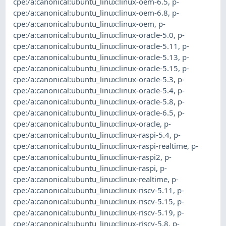
cpe:/a:canonical:ubuntu_linux:linux-oem-6.5
,
p-
cpe:/a:canonical:ubuntu_linux:linux-oem-6.8
,
p-
cpe:/a:canonical:ubuntu_linux:linux-oem
,
p-
cpe:/a:canonical:ubuntu_linux:linux-oracle-5.0
,
p-
cpe:/a:canonical:ubuntu_linux:linux-oracle-5.11
,
p-
cpe:/a:canonical:ubuntu_linux:linux-oracle-5.13
,
p-
cpe:/a:canonical:ubuntu_linux:linux-oracle-5.15
,
p-
cpe:/a:canonical:ubuntu_linux:linux-oracle-5.3
,
p-
cpe:/a:canonical:ubuntu_linux:linux-oracle-5.4
,
p-
cpe:/a:canonical:ubuntu_linux:linux-oracle-5.8
,
p-
cpe:/a:canonical:ubuntu_linux:linux-oracle-6.5
,
p-
cpe:/a:canonical:ubuntu_linux:linux-oracle
,
p-
cpe:/a:canonical:ubuntu_linux:linux-raspi-5.4
,
p-
cpe:/a:canonical:ubuntu_linux:linux-raspi-realtime
,
p-
cpe:/a:canonical:ubuntu_linux:linux-raspi2
,
p-
cpe:/a:canonical:ubuntu_linux:linux-raspi
,
p-
cpe:/a:canonical:ubuntu_linux:linux-realtime
,
p-
cpe:/a:canonical:ubuntu_linux:linux-riscv-5.11
,
p-
cpe:/a:canonical:ubuntu_linux:linux-riscv-5.15
,
p-
cpe:/a:canonical:ubuntu_linux:linux-riscv-5.19
,
p-
cpe:/a:canonical:ubuntu_linux:linux-riscv-5.8
,
p-