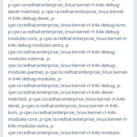
p-cpe:/a:redhat:enterprise_linux:kernel-rt-64k-debug-
devel-matched
,
p-cpe:/a:redhat:enterprise_linux:kernel-
rt-64k-debug-devel
,
p-
cpe:/a:redhat:enterprise_linux:kernel-rt-64k-debug-kvm
,
p-cpe:/a:redhat:enterprise_linux:kernel-rt-64k-debug-
modules-core
,
p-cpe:/a:redhat:enterprise_linux:kernel-rt-
64k-debug-modules-extra
,
p-
cpe:/a:redhat:enterprise_linux:kernel-rt-64k-debug-
modules-internal
,
p-
cpe:/a:redhat:enterprise_linux:kernel-rt-64k-debug-
modules-partner
,
p-cpe:/a:redhat:enterprise_linux:kernel-
rt-64k-debug-modules
,
p-
cpe:/a:redhat:enterprise_linux:kernel-rt-64k-debug
,
p-
cpe:/a:redhat:enterprise_linux:kernel-rt-64k-devel-
matched
,
p-cpe:/a:redhat:enterprise_linux:kernel-rt-64k-
devel
,
p-cpe:/a:redhat:enterprise_linux:kernel-rt-64k-
kvm
,
p-cpe:/a:redhat:enterprise_linux:kernel-rt-64k-
modules-core
,
p-cpe:/a:redhat:enterprise_linux:kernel-rt-
64k-modules-extra
,
p-
cpe:/a:redhat:enterprise_linux:kernel-rt-64k-modules-