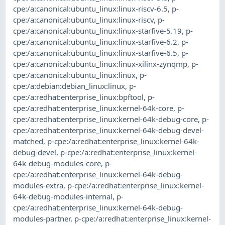
cpe:/a:canonical:ubuntu_linux:linux-riscv-6.5
,
p-
cpe:/a:canonical:ubuntu_linux:linux-riscv
,
p-
cpe:/a:canonical:ubuntu_linux:linux-starfive-5.19
,
p-
cpe:/a:canonical:ubuntu_linux:linux-starfive-6.2
,
p-
cpe:/a:canonical:ubuntu_linux:linux-starfive-6.5
,
p-
cpe:/a:canonical:ubuntu_linux:linux-xilinx-zynqmp
,
p-
cpe:/a:canonical:ubuntu_linux:linux
,
p-
cpe:/a:debian:debian_linux:linux
,
p-
cpe:/a:redhat:enterprise_linux:bpftool
,
p-
cpe:/a:redhat:enterprise_linux:kernel-64k-core
,
p-
cpe:/a:redhat:enterprise_linux:kernel-64k-debug-core
,
p-
cpe:/a:redhat:enterprise_linux:kernel-64k-debug-devel-
matched
,
p-cpe:/a:redhat:enterprise_linux:kernel-64k-
debug-devel
,
p-cpe:/a:redhat:enterprise_linux:kernel-
64k-debug-modules-core
,
p-
cpe:/a:redhat:enterprise_linux:kernel-64k-debug-
modules-extra
,
p-cpe:/a:redhat:enterprise_linux:kernel-
64k-debug-modules-internal
,
p-
cpe:/a:redhat:enterprise_linux:kernel-64k-debug-
modules-partner
,
p-cpe:/a:redhat:enterprise_linux:kernel-