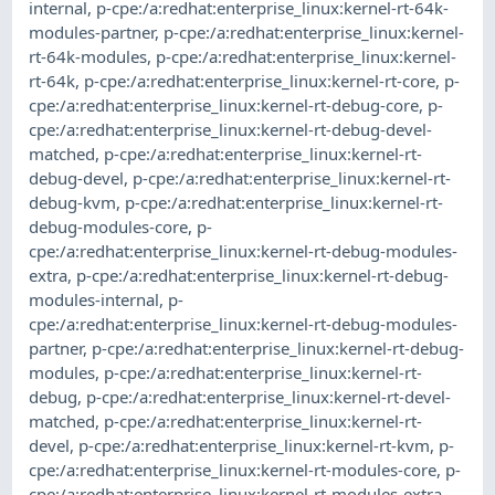
internal
,
p-cpe:/a:redhat:enterprise_linux:kernel-rt-64k-
modules-partner
,
p-cpe:/a:redhat:enterprise_linux:kernel-
rt-64k-modules
,
p-cpe:/a:redhat:enterprise_linux:kernel-
rt-64k
,
p-cpe:/a:redhat:enterprise_linux:kernel-rt-core
,
p-
cpe:/a:redhat:enterprise_linux:kernel-rt-debug-core
,
p-
cpe:/a:redhat:enterprise_linux:kernel-rt-debug-devel-
matched
,
p-cpe:/a:redhat:enterprise_linux:kernel-rt-
debug-devel
,
p-cpe:/a:redhat:enterprise_linux:kernel-rt-
debug-kvm
,
p-cpe:/a:redhat:enterprise_linux:kernel-rt-
debug-modules-core
,
p-
cpe:/a:redhat:enterprise_linux:kernel-rt-debug-modules-
extra
,
p-cpe:/a:redhat:enterprise_linux:kernel-rt-debug-
modules-internal
,
p-
cpe:/a:redhat:enterprise_linux:kernel-rt-debug-modules-
partner
,
p-cpe:/a:redhat:enterprise_linux:kernel-rt-debug-
modules
,
p-cpe:/a:redhat:enterprise_linux:kernel-rt-
debug
,
p-cpe:/a:redhat:enterprise_linux:kernel-rt-devel-
matched
,
p-cpe:/a:redhat:enterprise_linux:kernel-rt-
devel
,
p-cpe:/a:redhat:enterprise_linux:kernel-rt-kvm
,
p-
cpe:/a:redhat:enterprise_linux:kernel-rt-modules-core
,
p-
cpe:/a:redhat:enterprise_linux:kernel-rt-modules-extra
,