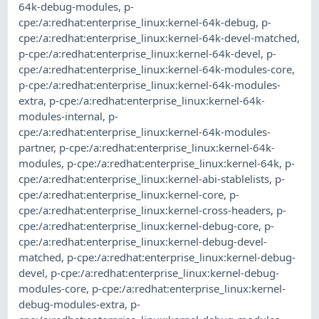
64k-debug-modules
,
p-
cpe:/a:redhat:enterprise_linux:kernel-64k-debug
,
p-
cpe:/a:redhat:enterprise_linux:kernel-64k-devel-matched
,
p-cpe:/a:redhat:enterprise_linux:kernel-64k-devel
,
p-
cpe:/a:redhat:enterprise_linux:kernel-64k-modules-core
,
p-cpe:/a:redhat:enterprise_linux:kernel-64k-modules-
extra
,
p-cpe:/a:redhat:enterprise_linux:kernel-64k-
modules-internal
,
p-
cpe:/a:redhat:enterprise_linux:kernel-64k-modules-
partner
,
p-cpe:/a:redhat:enterprise_linux:kernel-64k-
modules
,
p-cpe:/a:redhat:enterprise_linux:kernel-64k
,
p-
cpe:/a:redhat:enterprise_linux:kernel-abi-stablelists
,
p-
cpe:/a:redhat:enterprise_linux:kernel-core
,
p-
cpe:/a:redhat:enterprise_linux:kernel-cross-headers
,
p-
cpe:/a:redhat:enterprise_linux:kernel-debug-core
,
p-
cpe:/a:redhat:enterprise_linux:kernel-debug-devel-
matched
,
p-cpe:/a:redhat:enterprise_linux:kernel-debug-
devel
,
p-cpe:/a:redhat:enterprise_linux:kernel-debug-
modules-core
,
p-cpe:/a:redhat:enterprise_linux:kernel-
debug-modules-extra
,
p-