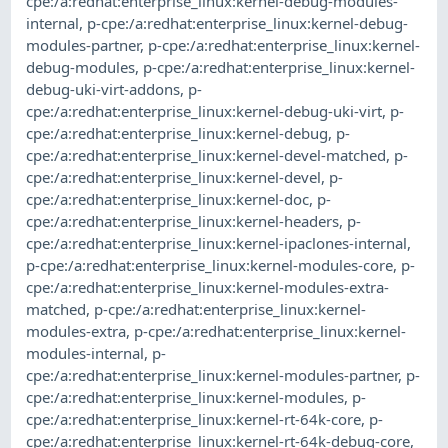
cpe:/a:redhat:enterprise_linux:kernel-debug-modules-
internal
,
p-cpe:/a:redhat:enterprise_linux:kernel-debug-
modules-partner
,
p-cpe:/a:redhat:enterprise_linux:kernel-
debug-modules
,
p-cpe:/a:redhat:enterprise_linux:kernel-
debug-uki-virt-addons
,
p-
cpe:/a:redhat:enterprise_linux:kernel-debug-uki-virt
,
p-
cpe:/a:redhat:enterprise_linux:kernel-debug
,
p-
cpe:/a:redhat:enterprise_linux:kernel-devel-matched
,
p-
cpe:/a:redhat:enterprise_linux:kernel-devel
,
p-
cpe:/a:redhat:enterprise_linux:kernel-doc
,
p-
cpe:/a:redhat:enterprise_linux:kernel-headers
,
p-
cpe:/a:redhat:enterprise_linux:kernel-ipaclones-internal
,
p-cpe:/a:redhat:enterprise_linux:kernel-modules-core
,
p-
cpe:/a:redhat:enterprise_linux:kernel-modules-extra-
matched
,
p-cpe:/a:redhat:enterprise_linux:kernel-
modules-extra
,
p-cpe:/a:redhat:enterprise_linux:kernel-
modules-internal
,
p-
cpe:/a:redhat:enterprise_linux:kernel-modules-partner
,
p-
cpe:/a:redhat:enterprise_linux:kernel-modules
,
p-
cpe:/a:redhat:enterprise_linux:kernel-rt-64k-core
,
p-
cpe:/a:redhat:enterprise_linux:kernel-rt-64k-debug-core
,