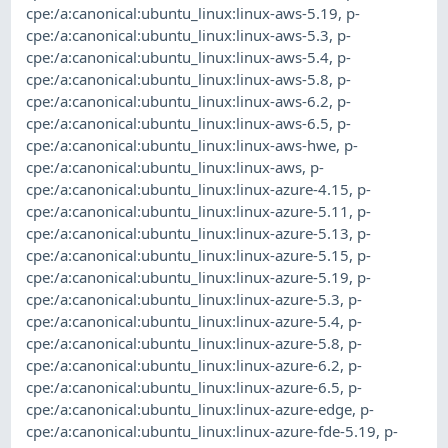
cpe:/a:canonical:ubuntu_linux:linux-aws-5.19
,
p-
cpe:/a:canonical:ubuntu_linux:linux-aws-5.3
,
p-
cpe:/a:canonical:ubuntu_linux:linux-aws-5.4
,
p-
cpe:/a:canonical:ubuntu_linux:linux-aws-5.8
,
p-
cpe:/a:canonical:ubuntu_linux:linux-aws-6.2
,
p-
cpe:/a:canonical:ubuntu_linux:linux-aws-6.5
,
p-
cpe:/a:canonical:ubuntu_linux:linux-aws-hwe
,
p-
cpe:/a:canonical:ubuntu_linux:linux-aws
,
p-
cpe:/a:canonical:ubuntu_linux:linux-azure-4.15
,
p-
cpe:/a:canonical:ubuntu_linux:linux-azure-5.11
,
p-
cpe:/a:canonical:ubuntu_linux:linux-azure-5.13
,
p-
cpe:/a:canonical:ubuntu_linux:linux-azure-5.15
,
p-
cpe:/a:canonical:ubuntu_linux:linux-azure-5.19
,
p-
cpe:/a:canonical:ubuntu_linux:linux-azure-5.3
,
p-
cpe:/a:canonical:ubuntu_linux:linux-azure-5.4
,
p-
cpe:/a:canonical:ubuntu_linux:linux-azure-5.8
,
p-
cpe:/a:canonical:ubuntu_linux:linux-azure-6.2
,
p-
cpe:/a:canonical:ubuntu_linux:linux-azure-6.5
,
p-
cpe:/a:canonical:ubuntu_linux:linux-azure-edge
,
p-
cpe:/a:canonical:ubuntu_linux:linux-azure-fde-5.19
,
p-