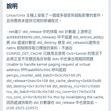
說明
Linux/Unix 主機上安裝了一個或多個受到弱點影響的套件，
且供應商未提供可用的修補程式。
- net減少 dst_release 中的快取 dst 計數器 上游修正
ac888d58869b (dst_release() 中不延遲 dst_entries_add())
將 dst 遞減計數從 dst_destroy 移至 dst_release以避免在
netns 卸除時存取已釋放的資料。不過在
CONFIG_DST_CACHE 已啟用且使用 OvS+tunnel 的情況下
此修正並不完整因為在快取 dsts 中也會出現相同問題
Unable to handle kernel paging request at virtual
address ffff5aabf6b5c000 呼叫追踪
percpu_counter_add_batch+0x3c/0x160 (P)
dst_release+0xec/0x108 dst_cache_destroy+0x68/0xd8
dst_destroy+0x13c/0x168 dst_destroy_rcu+0x1c/0xb0
rcu_do_batch+0x18c/0x7d0 rcu_core+0x174/0x378
rcu_core_si+0x18/0x30 Fix this by invalidating the cache,
因而遞減快取的 dst 計數器在 dst_release 中也是如此。
(CVE-2025-22057)