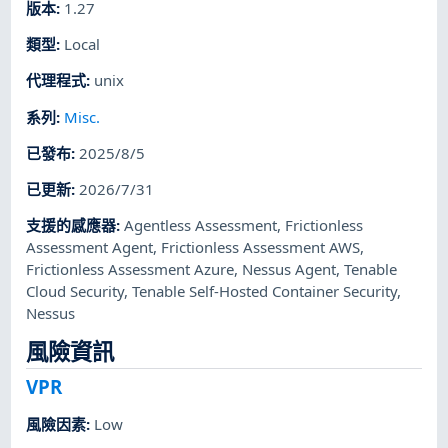
版本
:
1.27
類型
:
Local
代理程式
:
unix
系列
:
Misc.
已發布
:
2025/8/5
已更新
:
2026/7/31
支援的感應器
:
Agentless Assessment
,
Frictionless
Assessment Agent
,
Frictionless Assessment AWS
,
Frictionless Assessment Azure
,
Nessus Agent
,
Tenable
Cloud Security
,
Tenable Self-Hosted Container Security
,
Nessus
風險資訊
VPR
風險因素
:
Low