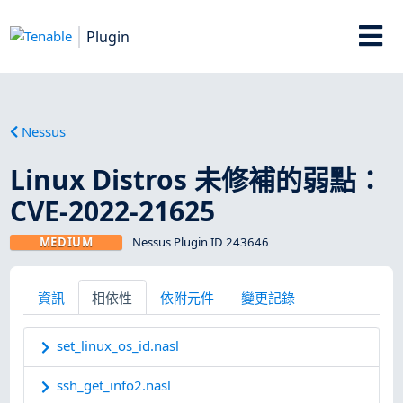
Plugin
Nessus
Linux Distros 未修補的弱點：
CVE-2022-21625
MEDIUM
Nessus Plugin ID 243646
資訊
相依性
依附元件
變更記錄
set_linux_os_id.nasl
ssh_get_info2.nasl