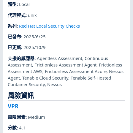
類型
:
Local
代理程式
:
unix
系列
:
Red Hat Local Security Checks
已發布
:
2025/6/25
已更新
:
2025/10/9
支援的感應器
:
Agentless Assessment
,
Continuous
Assessment
,
Frictionless Assessment Agent
,
Frictionless
Assessment AWS
,
Frictionless Assessment Azure
,
Nessus
Agent
,
Tenable Cloud Security
,
Tenable Self-Hosted
Container Security
,
Nessus
風險資訊
VPR
風險因素
:
Medium
分數
:
4.1