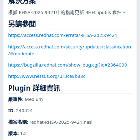
解決方案
根據 RHSA-2025:9421中的指南更新 RHEL iputils 套件。
另請參閱
https://access.redhat.com/errata/RHSA-2025:9421
https://access.redhat.com/security/updates/classification
/#moderate
https://bugzilla.redhat.com/show_bug.cgi?id=2364090
http://www.nessus.org/u?3ce9b88c
Plugin 詳細資訊
嚴重性
:
Medium
ID
:
240424
檔案名稱
:
redhat-RHSA-2025-9421.nasl
版本
:
1.2